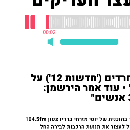
צר העריקים"
00:03
אלי הירשמן, כתב לעינייני חרדים ('חדשות 12') על
 • עוד אמר הירשמן:
אלי הירשמן, כתב לענייני חרדים ('חדשות 12'), סיפר בתוכנית של יוסי מזרחי ברדיו צפון 104.5fm
 לעצור את תנועת הרכבות לבירה החל