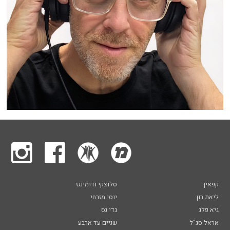
קפאין
סלוצקי ודומינגז
ליאת רון
יוסי מזרחי
גיא פלג
גדי נס
אראל סג"ל
שניים עד ארבע