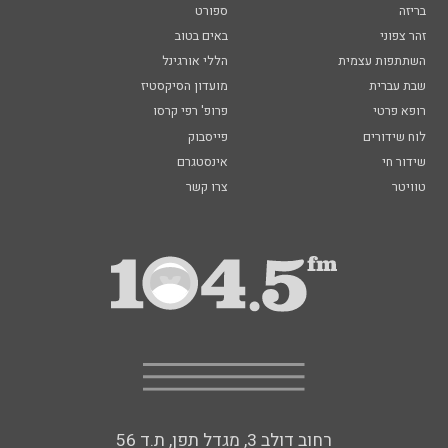
בריזה
ספורט
זהר צפוני
באים בטוב
השתתפות עצמית
הללי אורגינל
שבת עברית
מועדון הסיקסטיז
רופא פרטי
פרופ' רפי קרסו
לוח שידורים
פייסבוק
שידור חי
אינסטגרם
טוויטר
צרו קשר
רחוב דולב 3, מגדל תפן, ת.ד 56