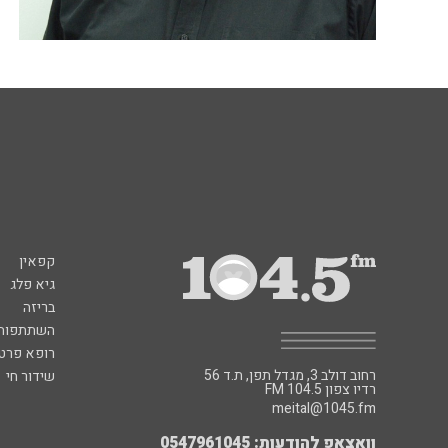
קפאין
גיא פלג
בריזה
השתתפות 
רופא פרטי
רחוב דולב 3, מגדל תפן, ת.ד 56
שידור חי
FM רדיו צפון 104.5
meital@1045.fm
וואצאפ להודעות: 0547961045