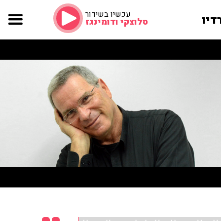
עכשיו בשידור
דיו
סלוצקי ודומינגז