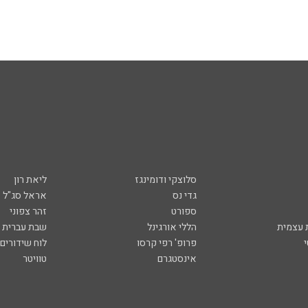
סלוצקי ודומינגז
ליאת רון
גדי נס
אראל סג"ל
ספורט
זהר צפוני
עצמית
הללי אורגינל
שבת עברית
פרופ' רפי קרסו
לוח שידורים
אינסטגרם
טוויטר