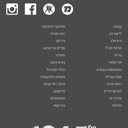
קפאין
סלוצקי ודומינגז
ליאת רון
יוסי מזרחי
גיא פלג
גדי נס
אראל סג"ל
שניים עד ארבע
בריזה
ספורט
זהר צפוני
באים בטוב
השתתפות עצמית
הללי אורגינל
שבת עברית
מועדון הסיקסטיז
רופא פרטי
פרופ' רפי קרסו
לוח שידורים
פייסבוק
שידור חי
אינסטגרם
טוויטר
צרו קשר