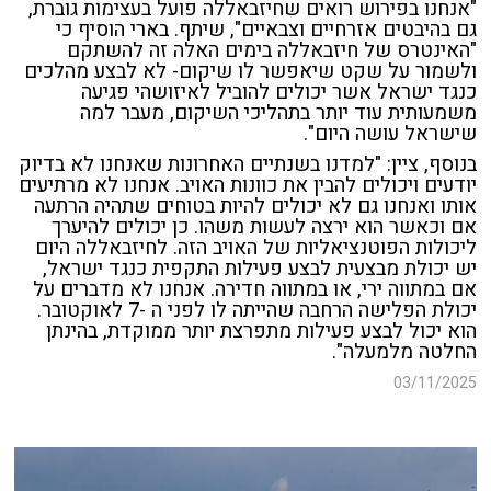
"אנחנו בפירוש רואים שחיזבאללה פועל בעצימות גוברת,
גם בהיבטים אזרחיים וצבאיים", שיתף. בארי הוסיף כי
"האינטרס של חיזבאללה בימים האלה זה להשתקם
ולשמור על שקט שיאפשר לו שיקום- לא לבצע מהלכים
כנגד ישראל אשר יכולים להוביל לאיזושהי פגיעה
משמעותית עוד יותר בתהליכי השיקום, מעבר למה
שישראל עושה היום".
בנוסף, ציין: "למדנו בשנתיים האחרונות שאנחנו לא בדיוק
יודעים ויכולים להבין את כוונות האויב. אנחנו לא מרתיעים
אותו ואנחנו גם לא יכולים להיות בטוחים שתהיה הרתעה
אם וכאשר הוא ירצה לעשות משהו. כן יכולים להיערך
ליכולות הפוטנציאליות של האויב הזה. לחיזבאללה היום
יש יכולת מבצעית לבצע פעילות התקפית כנגד ישראל,
אם במתווה ירי, או במתווה חדירה. אנחנו לא מדברים על
יכולת הפלישה הרחבה שהייתה לו לפני ה -7 לאוקטובר.
הוא יכול לבצע פעילות מתפרצת יותר ממוקדת, בהינתן
החלטה מלמעלה".
03/11/2025