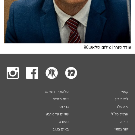
עודד פורר | צילום: פלאש90
קפאין
סלוצקי ודומינגז
ליאת רון
יוסי מזרחי
גיא פלג
גדי נס
אראל סג"ל
שניים עד ארבע
בריזה
ספורט
זהר צפוני
באים בטוב