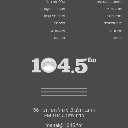
השתתפות עצמית
הללי אורגינל
שבת עברית
מועדון הסיקסטיז
רופא פרטי
פרופ' רפי קרסו
לוח שידורים
פייסבוק
שידור חי
אינסטגרם
טוויטר
צרו קשר
רחוב דולב 3, מגדל תפן, ת.ד 56
FM רדיו צפון 104.5
meital@1045.fm