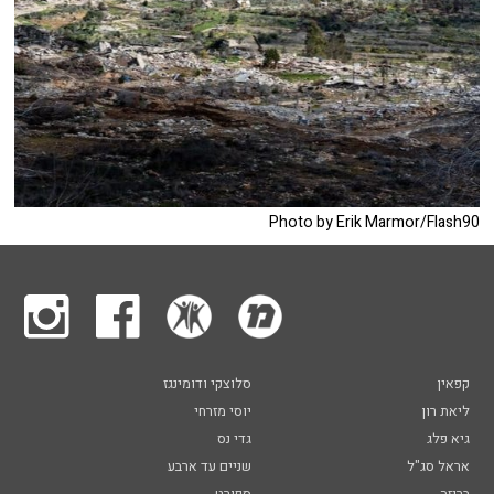
Photo by Erik Marmor/Flash90
קפאין
סלוצקי ודומינגז
ליאת רון
יוסי מזרחי
גיא פלג
גדי נס
אראל סג"ל
שניים עד ארבע