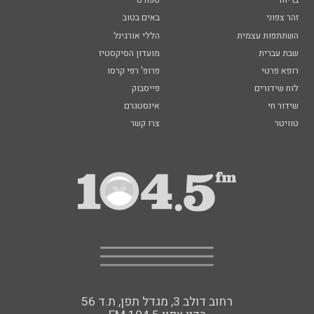
בריזה
ספורט
זהר צפוני
באים בטוב
השתתפות עצמית
הללי אורגינל
שבת עברית
מועדון הסיקסטיז
רופא פרטי
פרופ' רפי קרסו
לוח שידורים
פייסבוק
שידור חי
אינסטגרם
טוויטר
צרו קשר
רחוב דולב 3, מגדל תפן, ת.ד 56