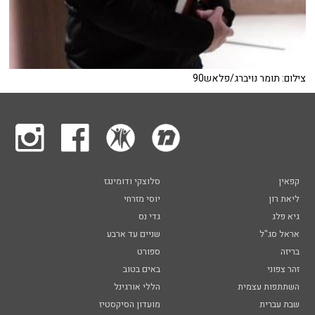
צילום: תומר נויברג/פלאש90
קפאין
סלוצקי ודומינגז
ליאת רון
יוסי מזרחי
גיא פלג
גדי נס
אראל סג"ל
שניים עד ארבע
בריזה
ספורט
זהר צפוני
באים בטוב
השתתפות עצמית
הללי אורגינל
שבת עברית
מועדון הסיקסטיז