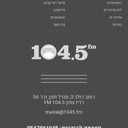
רופא פרטי
פרופ' רפי קרסו
לוח שידורים
פייסבוק
שידור חי
אינסטגרם
טוויטר
צרו קשר
רחוב דולב 3, מגדל תפן, ת.ד 56
FM רדיו צפון 104.5
meital@1045.fm
וואצאפ להודעות: 0547961045