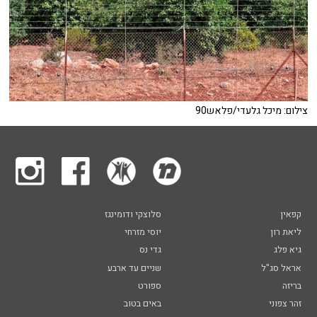
צילום: מיכל גלעדי/פלאש90
קפאין
סלוצקי ודומינגז
ליאת רון
יוסי מזרחי
גיא פלג
גדי נס
אראל סג"ל
שניים עד ארבע
בריזה
ספורט
זהר צפוני
באים בטוב