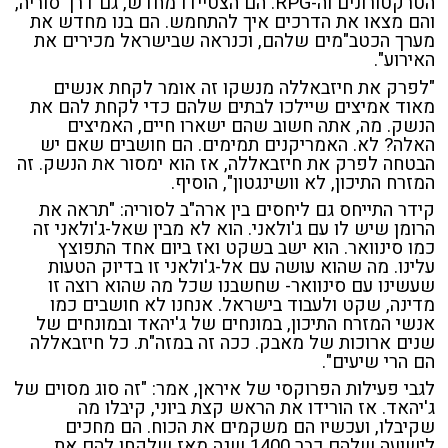
הטרקטורונים וה-RPG. הם הצטיידו מחדש, גם דרך סוריה,
והם מצאו את הדרכים איך להתחמש. הם בנו מחדש את
מערך הכטב"מים שלהם, וכנראה שבישראל מכירים את
האירוע".
"לפרק את חיזבאללה מנשקו זה אומר לקחת אנשים
מאוד אמיצים שיילכו לבתים שלהם כדי לקחת להם את
הנשק. מה, אתה חשוב שהם ישארו חיים, האמיצים
האלה? לא. האמריקנים תמימים. הם חושבים שאם יש
הבטחה לפרק את חיזבאללה, אז הוא ימסור את הנשק. זה
המזרח התיכון, לא וושינגטון", הוסיף.
קידר התייחס גם ליחסים בין ארה"ב לסוריה: "תראה את
הרומן שיש לו עם ג'ולאני. הוא לא מבין שאל-ג'ולאני זה
כמו סינוואר. הוא ישב בשקט ואז ביום אחד התפוצץ
עלינו. מה שהוא עושה עם אל-ג'ולאני זו בדיוק הטעות
שעשינו עם סינוואר- שחשבנו שכל מה שהוא רוצה זו
מדינה, שקט ולעבוד בישראל. אנחנו לא חושבים כמו
אנשי המזרח התיכון, במונחים של ג'יהאד ובמונחים של
שנים ארוכות של מאבק. ככה זה במזה"ת. כל חיזבאללה
הם הרי שיעים".
לגבי פעילות הפרוקסי של איראן, אמר: "זה סוג מסוים של
ג'יהאד. אז הורידו את הראש קצת ביוני, קיבלו מה
שקיבלו, ועכשיו הם משקמים את הכוח. הם מחכים
לישועה שלהם כבר 1400 שנה מאז שלקחו להם את