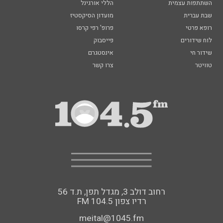
השתתפות עצמית
הללי אורגינל
שבת עברית
מועדון הסיקסטיז
רופא פרטי
פרופ' רפי קרסו
לוח שידורים
פייסבוק
שידור חי
אינסטגרם
טוויטר
צרו קשר
רחוב דולב 3, מגדל תפן, ת.ד 56
FM רדיו צפון 104.5
meital@1045.fm