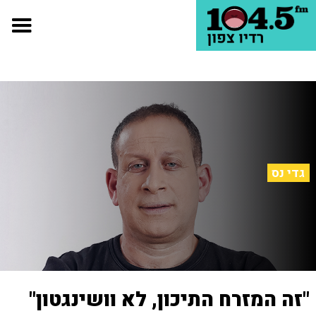
גדי נס
"זה המזרח התיכון, לא וושינגטון"