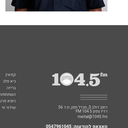
קפאין
גיא פלג
בריזה
השתתפות 
רופא פרטי
רחוב דולב 3, מגדל תפן, ת.ד 56
שידור חי
FM רדיו צפון 104.5
meital@1045.fm
וואצאפ להודעות: 0547961045