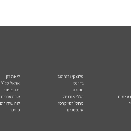
סלוצקי ודומינגז
ליאת רון
גדי נס
אראל סג"ל
ספורט
זהר צפוני
עצמית
הללי אורגינל
שבת עברית
פרופ' רפי קרסו
לוח שידורים
אינסטגרם
טוויטר