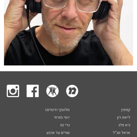
קפאין
סלוצקי ודומינגז
ליאת רון
יוסי מזרחי
גיא פלג
גדי נס
אראל סג"ל
שניים עד ארבע