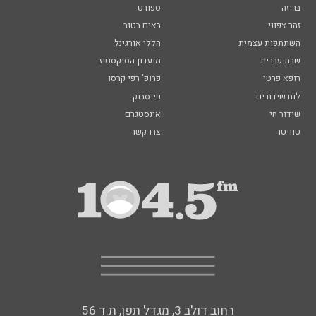
בריזה
ספורט
זהר צפוני
באים בטוב
השתתפות עצמית
הללי אורגינל
שבת עברית
מועדון הסיקסטיז
רופא פרטי
פרופ' רפי קרסו
לוח שידורים
פייסבוק
שידור חי
אינסטגרם
טוויטר
צרו קשר
רחוב דולב 3, מגדל תפן, ת.ד 56