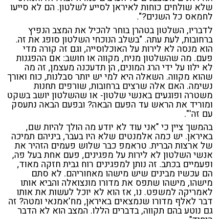
שלא שולחים כוחות לאיראן לסייע לשלטון. הם לא סייעו
לחמאס כל השנים?".
לדבריו, השלטון בטהרן בוחר להכיל את המצב הנפיץ
ברחובות, לעת עתה. "בשלב הנוכחי השלטון סופג את זה.
הוא מנסה לא לירות על האוכלוסייה, וגם זה קורה מדי
פעם. מה שהשלטון מניח, מקווה או חושב: אם ההפגנות
לא ילוו על ידי הרג המונים, הן תדעכנה מעצמן, זה מה
שהוא מקווה. השאלה היא למי יש יותר סבלנות, כוח ואורך
נשימה. האם אלה שרצים ברחובות, שורפים תחנות
משטרה ופוגעים באנשי שלטון- או שהשלטון יושב בשקט
ומוריד את הראש עד הפעם הבאה? ובפעם הבאה נתעסק
עם זה'".
בהמשך ציין כי "אני עוד לא יודע מה הולך להיות שם,
באיראן. יש כמה אלמנטים שלא היו בעבר, ביניהם תמיכה
של ארצות הברית. טראמפ כבר שלוש פעמים הזהיר את
אנשי השלטון לא לירות על מפגינים, פעם אחת בעל פה,
ופעמיים בכתב. זה נותן למפגינים רוח גבית חזקה מאוד,
הם עכשיו מבינים שיש מישהו מאחוריהם. לא סתם
מישהו, מישהו שתפס את מדורו מונצואלה והביא אותו
לאמריקה למשפט. נו, אז הוא לא יוכל לעשות את אותו
דבר לאלף מדורו שנמצאים באיראן, מח'אמנאי ומטה? זה
גם נוטע בהם תקווה, בדברים הללו. המצב הוא לא הדבר