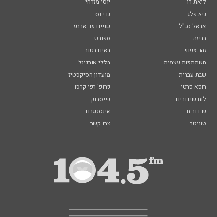
ליאת רון
יוסי מזרחי
גיא פלג
גדי נס
אראל סג"ל
שניים עד ארבע
בריזה
ספורט
זהר צפוני
באים בטוב
השתתפות עצמית
הללי אורגינל
שבת עברית
מועדון הסיקסטיז
רופא פרטי
פרופ' רפי קרסו
לוח שידורים
פייסבוק
שידור חי
אינסטגרם
טוויטר
צרו קשר