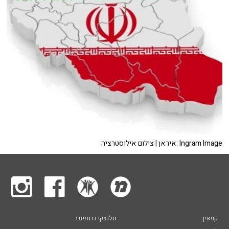
איראן | צילום אילוסטרציה: Ingram Image
קפאין
סלוצקי ודומינגז