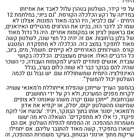
היחיד".
על פי קידר, השלטון בטהרן עלול לאבד את אחיזתו
במדינה על רקע הכלכלה הקורסת. "גם ביוני, במלחמת 12
הימים - 'עם כלביא', היו הרבה מאוד הפגנות. אצלנו לא
שמו לב לדבר הזה, בכינו את ההרוגים מהטילים האיראנים,
אם בראשון לציון או במקומות אחרים. היה גל גדול מאוד
של בלגן ברחובות. אם זה יהיה כל חצי שנה, לשלטון קשה
מאוד לתפקד במצב כזה. הכלכלה לא מתפקדת. המטבע
קורס. השירותים האזרחיים לא קיימים: חשמל, מים, ביוב,
כל הדברים האלו. אנשים מעוצבנים. הכלכלה בקושי
עובדת. אנשים פוחדים להגיע למקומות העבודה, כי השכר
שהיה להם בבוקר כבר לא שווה כלום בערב, בגלל
האינפלציה היומית שמשתוללת שם. יש גבול גם לכמה
השלטון יכול להמשיך".
בהמשך העריך שייתכן שהפלת אייתוללת ח'מאנאי עשויה
לקרות מפנים המערכת, ולא רק על ידי התושבים
שברחובות. "ייתכן שגם יקרה משהו שאנחנו לא צופים.
שמישהו מהשלטון יקום, יסלק, או יקפיא את אדון
ח'מאנאי, יסגור אותו בתוך הבונקר, ויגיד: 'עכשיו אני לוקח
פיקוד, כי אלו לא מתפקדים'. השאלה היא מה יעשו
משמרות המהפכה. זה המפתח להפלת השלטון. אם הם
יישארו בתפקיד, קשה מאוד להתגבר עליהם. אם יתחילו
עריקות מתוך ארגוני הבטחון, בעיקר משמרות המהפכה, זה