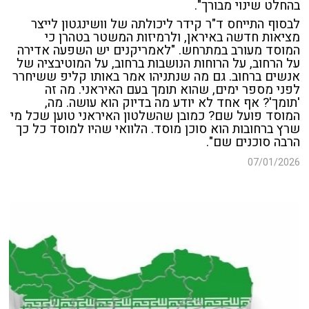
בהחלט שינוי מבורך".
לבסוף התייחס ד"ר קידר ליכולתה של וושינגטון לייצר
מציאות חדשה באיראן, ולרמיזות המשטר בטהרן כי
המוסד מעורב במתרחש. "לאמריקנים יש השפעה אדירה
על הרחוב, על הרוחות הנושבות ברחוב, על המוטיבציה של
אנשים ברחוב. גם מה שנתניהו אמר באותו קליפ ששיחרר
לפני מספר ימים, שהוא תומך בעם האיראני. מה זה
'תומך'? אף אחד לא יודע מה בדיוק הוא עושה. מה,
המוסד פועל שם? כמובן שהשלטון האיראני טוען שכל מי
שרץ ברחובות הוא סוכן מוסד. הלוואי שהיו למוסד כל כך
הרבה סוכנים שם".
07/01/2026