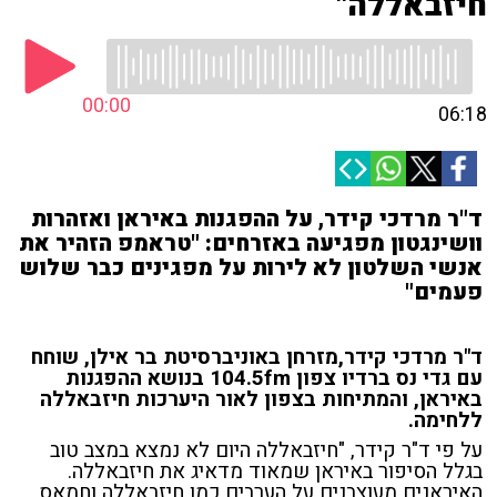
חיזבאללה"
00:00
06:18
ד"ר מרדכי קידר, על ההפגנות באיראן ואזהרות
וושינגטון מפגיעה באזרחים: "טראמפ הזהיר את
אנשי השלטון לא לירות על מפגינים כבר שלוש
פעמים"
ד"ר מרדכי קידר,מזרחן באוניברסיטת בר אילן, שוחח
עם גדי נס ברדיו צפון 104.5fm בנושא ההפגנות
באיראן, והמתיחות בצפון לאור היערכות חיזבאללה
ללחימה.
על פי ד"ר קידר, "חיזבאללה היום לא נמצא במצב טוב
בגלל הסיפור באיראן שמאוד מדאיג את חיזבאללה.
האיראנים מעוצבנים על הערבים כמו חיזבאללה וחמאס