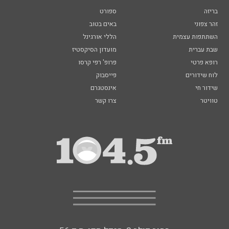
בריזה
ספורט
זהר צפוני
באים בטוב
השתתפות עצמית
הללי אורגינל
שבת עברית
מועדון הסיקסטיז
רופא פרטי
פרופ' רפי קרסו
לוח שידורים
פייסבוק
שידור חי
אינסטגרם
טוויטר
צרו קשר