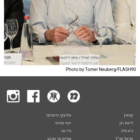
Photo by Tomer Neuberg/FLASH90
קפאין
סלוצקי ודומינגז
ליאת רון
יוסי מזרחי
גיא פלג
גדי נס
אראל סג"ל
שניים עד ארבע