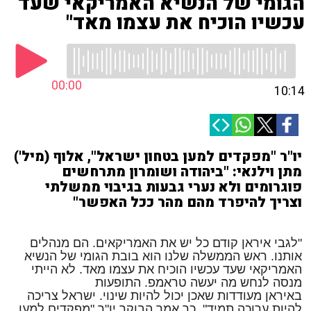
הגומי של הנשיא האמריקאי שעד
עכשיו הוכיח את עצמו מאד"
00:00
10:14
יו"ר "מפקדים למען בטחון ישראל", אלוף (מיל')
מתן וילנאי: "ביהודה ושומרון מתרחשים
פוגרומים ולא נערי גבעות בגיבוי ממשלתי
וצריך להיפרד מהם מהר ככל האפשר"
"לגבי איראן קודם כל יש את האמריקאים. הם מנהלים
אותנו. ראש הממשלה שלנו הוא בובת הגומי של הנשיא
האמריקאי שעד עכשיו הוכיח את עצמו מאד. לא הייתי
מנסה לנחש מה יעשה טראמפ. התופעות
באיראן מעודדות שאכן יכול להיות שינוי. ישראל צריכה
להיות ערוכה תמיד". כך אמר הבוקר יו"ר "מפקדים למען