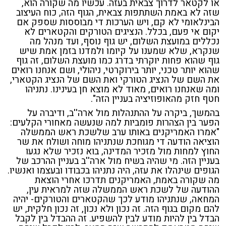
או לקטאר לדרוך צבאית בעזה. עכשיו מה שקורה הוא,
שזה לא באמת השתתפות צבאית, הגוף הזה, כוח העיצוב
הבינלאומי לא קם, ויש הערכות די מבוססות שספק אם
יקום אי פעם, בכלל. הנציגים הטורקים והקטארים לא
נכללים במועצת השלום, יש גוף נוסף, ועד מנהל מה
שנקרא, שלא שמענו על קיומו ולמדנו בזמן אמת שיש
גוף שהוא פחות יוקרתי בדרג כמו מועצת השלום, זה גוף
שהוא יותר טכני, יותר בירוקרטי, ניהולי, ושם אנחנו רואים
את השם של הנציג הטורקי ואת השם של הנציג הקטארי,
ומה שאנחנו רואים, מאוד לא מוצא חן בעינינו. נתניהו
חטף חזק מהאופוזיציה בעניין הזה".
בהמשך, ביקרה על ההתנהלות מול ארה''ב, ודיברה על
הפער בין הצהרות פומביות למה שנעשה מאחורי הקלעים:
"אמרו האמריקנים באותו ערב שלשכת ראש הממשלה
הוציאה הודעה די מגוחכת שנתניהו מוחה ושולח את שר
החוץ למחות מול מזכיר המדינה, בוא נזכיר שלא נגעו
בעניין הזה. מי שהיה בשיח מול ארה''ב בעניין ההרכב של
הגופים שינהלו את עזה, היה נתניהו בכבודו ובעצמו ואנשיו.
מה שקורה באמת, האמריקנים תדרכו אחרי הוצאת
ההודעה של לשכת ראש הממשלה שזה למראית עין,
המחאה, שנתניהו מודע לכך שהקטארים והטורקים- יהיה
להם מקום בגוף הזה. זה נכון ולא נכון, זה נכון חלקית, יש
הבדל בין להיות מודע לבין להשפיע. זה ההבדל בין לקבל