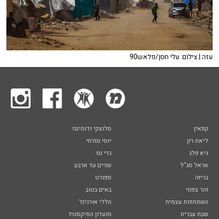
עזה | צילום: עלי חסן/פלאש90
קפאין
סלוצקי ודומינגז
ליאת רון
יוסי מזרחי
גיא פלג
גדי נס
אראל סג"ל
שניים עד ארבע
בריזה
ספורט
זהר צפוני
באים בטוב
השתתפות עצמית
הללי אורגינל
שבת עברית
מועדון הסיקסטיז