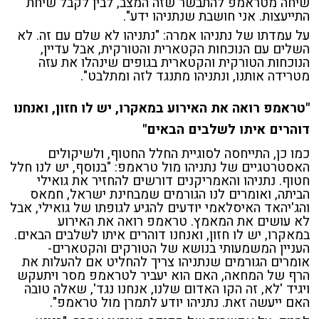
שיחה מטראמפ להתבשר שזה המצב, לבין לקבל שיחת
התייעצות. אני חושבת שנתניהו ידע".
על עמדתו של נתניהו אמרה: "נתניהו לא שלם עם זה. לא
השלים עם הנוכחות הקטארית והטורקית, אבל עדיין,
הנוכחות הטורקית והקטארית בגופים שינהלו את עזה
מטרידה אותנו, ונתניהו מתנגד לזה ומתלבט".
"טראמפ רואה את האירוע במאקרו, יש לו חזון, ואנחנו
דוהרים איתו לשלבים הבאים"
כמו כן, התייחסה לסוגיית החלל החטוף, ולשיקולים
האסטרטגיים של נתניהו מול טראמפ: "בנוסף, יש לנו חלל
חטוף. נתניהו והאמריקנים דורשים להחזיר את גואילי
הביתה, ואומרים לנו הגורמים שמבחינת ישראל, חמאס
והג'יהאד האיסלאמי יודעים להגיע לגופתו של גואילי, אבל
לא עושים את המאמץ. טראמפ רואה את האירוע
במאקרו, יש לו חזון, ואנחנו דוהרים איתו לשלבים הבאים.
העניין המשמעותי בנושא של הטורקים והקטארים-
אומרים הגורמים שנתניהו צריך להחליט אם להעלות את
הרף של המחאה, האם הוא יעביר לטראמפ מסר ויתעקש
ויגיד 'לא, זה הקו האדום שלנו, אנחנו נגד', שאלה טובה
האם ייעשה זאת. נתניהו יודע לתמרן מול טראמפ".