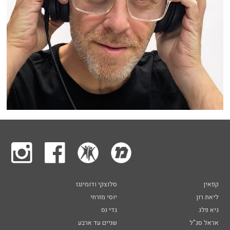
קפאין
סלוצקי ודומינגז
ליאת רון
יוסי מזרחי
גיא פלג
גדי נס
אראל סג"ל
שניים עד ארבע