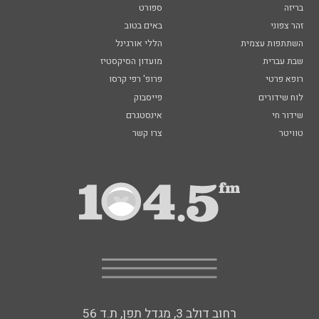
בריזה
ספורט
זהר צפוני
באים בטוב
השתתפות עצמית
הללי אורגינל
שבת עברית
מועדון הסיקסטיז
רופא פרטי
פרופ' רפי קרסו
לוח שידורים
פייסבוק
שידור חי
אינסטגרם
טוויטר
צרו קשר
רחוב דולב 3, מגדל תפן, ת.ד 56