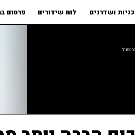
כניות ושדרנים
לוח שידורים
פרסום בר
בטחות"