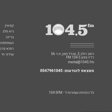
קפאין
גיא פלג
בריזה
השתתפות 
רופא פרטי
רחוב דולב 3, מגדל תפן, ת.ד 56
שידור חי
FM רדיו צפון 104.5
meital@1045.fm
וואצאפ להודעות: 0547961045
כל הזכויות שמורות ל - 104.5FM