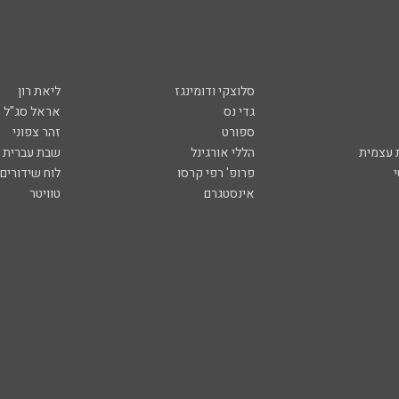
סלוצקי ודומינגז
ליאת רון
גדי נס
אראל סג"ל
ספורט
זהר צפוני
עצמית
הללי אורגינל
שבת עברית
פרופ' רפי קרסו
לוח שידורים
אינסטגרם
טוויטר