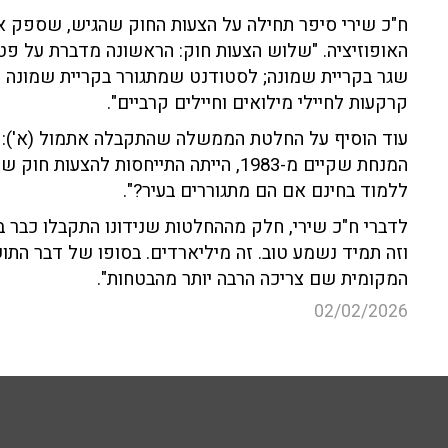
ח"כ שירי סיפר תחילה על הצעות החוק שהגיש, שספק א
האופוזיציה. "שלוש הצעות חוק: הראשונה מדברת על פטו
שגר בקריית שמונה; לסטודנט שמתגורר בקריית שמונה ו
קרקעות לחיילי מילואים וחיילים קרביים".
עוד הוסיף על החלטת הממשלה שהתקבלה אתמול (א'): "ב
המנחת שקיים מ-1983, הייתה התייחסות לה
ללמוד בחינם אם הם מתגוררים בעיר?".
לדברי ח"כ שירי, חלק מההחלטות שנידונו התקבלו כבר
וזה תמיד נשמע טוב. זה מיליארדים. בסופו של דבר התו
המקומית שם צריכה הרבה יותר מהבטחות".
02/02/2026