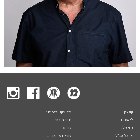
קפאין
סלוצקי ודומינגז
ליאת רון
יוסי מזרחי
גיא פלג
גדי נס
אראל סג"ל
שניים עד ארבע