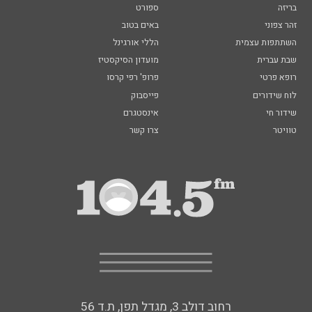
בריזה
ספורט
זהר צפוני
באים בטוב
השתתפות עצמית
הללי אורגינל
שבת עברית
מועדון הסיקסטיז
רופא פרטי
פרופ' רפי קרסו
לוח שידורים
פייסבוק
שידור חי
אינסטגרם
טוויטר
צרו קשר
רחוב דולב 3, מגדל תפן, ת.ד 56