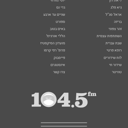
ליאת רון
יוסי מזרחי
גיא פלג
גדי נס
אראל סג"ל
שניים עד ארבע
בריזה
ספורט
זהר צפוני
באים בטוב
השתתפות עצמית
הללי אורגינל
שבת עברית
מועדון הסיקסטיז
רופא פרטי
פרופ' רפי קרסו
לוח שידורים
פייסבוק
שידור חי
אינסטגרם
טוויטר
צרו קשר