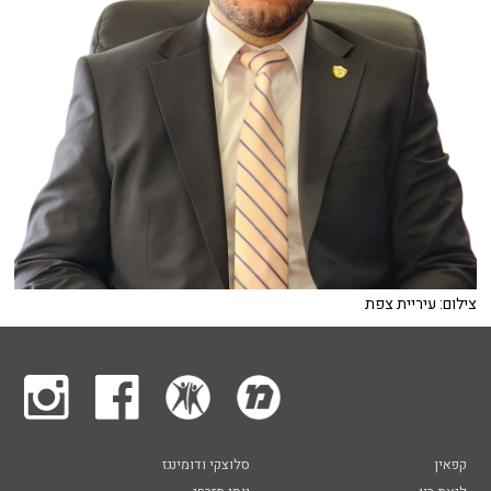
צילום: עיריית צפת
קפאין
סלוצקי ודומינגז