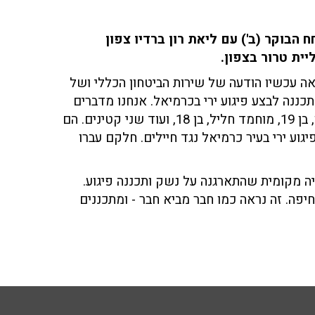
ב לענייני צבא וביטחון (חדשות 13), שוחח הבוקר (ב') עם ליאת רון ברדיו צפון
אה עכשיו הודעה של שירות הביטחון הכללי ושל
ננה לבצע פיגוע ירי בכרמיאל. אנחנו מדברים
על ארבעה ערבים־ישראלים, תושבי הצפון, אחמד סרחאן, בן 19, מוחמד חליל, בן 18, ועוד שני קטינים. הם
גוע ירי בעיר כרמיאל נגד חיילים. חלקם עברו
יה מקומית שהתארגנה על נשק ותכננה פיגוע.
יפה. זה נראה כמו חבר מביא חבר - ומתכננים