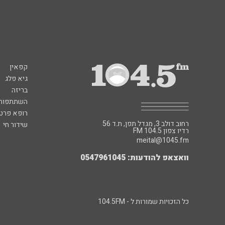
קפאין
גיא פלג
בריזה
השתתפות 
רופא פרטי
רחוב דולב 3, מגדל תפן, ת.ד 56
שידור חי
FM רדיו צפון 104.5
meital@1045.fm
וואצאפ להודעות: 0547961045
כל הזכויות שמורות ל - 104.5FM