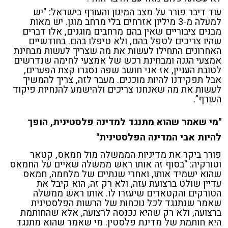
עוד דיבר פורר על מצב המיגון והעורף בישראל: "יש
למעלה מ-3 מיליון אזרחים בלי מרחב מוגן. יש מאות
מבנים ציבוריים שאין בהם מרחבים מוגנים, אלו דברים
שהיו צריכים לטפל בהם, ולא טיפלו בהם. בחודשיים
האחרונים התחילו לעשות את מה שצריך לעשות מבחינת
אמצעי הגנה ומבחינת רכש של אמצעי לחימה שנדרשים
לטובת העניין, אז אני חושב שפה נסגרו קצת הפערים,
אבל תפקידנו להיות מוכנים. מעבר לזה, צריך להמשיך
לעשות את מה שאנחנו צריכים ולהישמע להנחיות פיקוד
העורף".
"מי שאמר שהוא מתנגד למדינה פלסטינית, הופך
להיות אבי המדינה הפלסטינית"
פורר ביקר את מדיניות הממשלה מול חמאס, קטאר
וטורקיה: "בסוף זה אותו ראש ממשלה שאיים על החמאס
שהוא ישמיד אותו, ואחרי שנתיים של מלחמה, חמאס
עדיין שולט ברצועת עזה, ולא רק זה, הוא קיבל את
הטורקים והקטארים שיעזרו לו. אותו ראש ממשלה
שאמר שנתנגד לכל נוכחות של הרשות הפלסטינית
ברצועה, ולא רק שהיא נכנסה לרצועה, אלא שהחותמת
היא חותמת של מדינת פלסטין. מי שאמר שהוא מתנגד