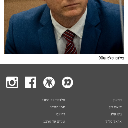
צילום: פלאש90
קפאין
סלוצקי ודומינגז
ליאת רון
יוסי מזרחי
גיא פלג
גדי נס
אראל סג"ל
שניים עד ארבע