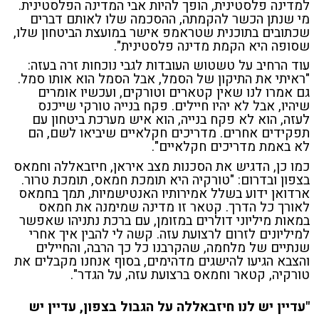
למדינה פלסטינית, הופך להיות אבי המדינה הפלסטינית.
מי שנתן הכשר להקמתה, ההסכמה שלו לאותם דברים
שכתובים בתוכנית שטראמפ אישר במועצת הביטחון שלו,
שסופה היא הקמת מדינה פלסטינית".
עוד הרחיב על טשטוש העובדות לגבי נוכחות זרה בעזה:
"ראיתי את התיקון של הסמל, אבל הסמל הוא אותו סמל.
גם אמרו לנו שאין קטארים וטורקים, ועכשיו אומרים
שיהיו, אבל לא יהיו חיילים. פקח בנייה טורקי שייכנס
לעזה, הוא לא פקח בנייה, הוא איש מערכת ביטחון עם
תפקידים אחרים. מדריכים חקלאיים שיביאו לשם, הם
לא באמת מדריכים חקלאיים".
כמו כן, הדגיש את הסכנות מצב איראן, חיזבאללה וחמאס
בצפון ובדרום: "טורקיה היא תומכת חמאס, תומכת טרור.
ארדואן ידוע בשלל אמירותיו האנטישמיות, תמך בחמאס
לאורך כל הדרך. קטאר זו מדינה שמימנה את חמאס
במאות מיליוני דולרים במזומן, עם ברכת נתניהו שאפשר
למיליונים לזרום לרצועת עזה. קשה לי להבין איך אחרי
שנתיים של מלחמה, שהקרבנו כל כך הרבה, והחיילים
והצבא הגיעו להישגים מדהימים, בסוף אנחנו מקבלים את
טורקיה, קטאר וחמאס ברצועת עזה, על הגדר".
"עדיין יש לנו חיזבאללה על הגבול בצפון, עדיין יש