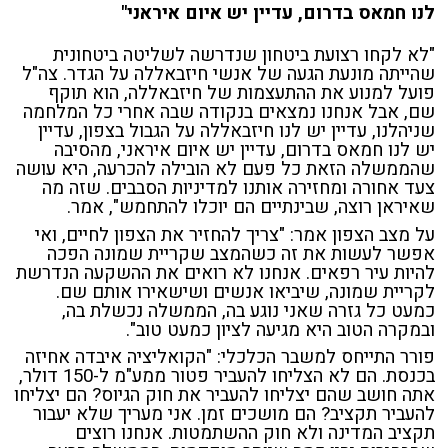
לנו חמאס בדרום, עדיין יש איום איראני"
"לא לקחו רצועת ביטחון שנדרשה לשליטה ביטחונית
שהייתה מונעת הגעה של אנשי חיזבאללה על הגדר. צה"ל
פועל למנוע את ההתעצמות של חיזבאללה, הוא תוקף
שם, אבל אנחנו נמצאים בנקודה שבה אחרי כל המלחמה
שניהלנו, עדיין יש לנו חיזבאללה על הגבול בצפון, עדיין
יש לנו חמאס בדרום, עדיין יש איום איראני, מהסיבה
שהממשלה הזאת כל פעם לא הובילה להכרעה, היא עושה
צעד אחורה ומחזירה אותנו למדיניות הסבבים. שזה מה
שאיראן רוצה, שבינתיים הם יוכלו להתחמש", אמר.
על מצב הצפון אמר: "צריך להחזיר את הצפון לחיים, ואי
אפשר לעשות את זה כשהמצב שקריית שמונה הפכה
להיות עיר רפאים. אנחנו לא רואים את ההשקעה הנדרשת
לקריית שמונה, שיביאו אנשים ושישאירו אותם שם.
כמעט כל גזרה שאני נוגע בה, הממשלה נכשלת בה,
ובמקרה הטוב היא מגיעה לציון כמעט טוב".
פורר התייחס למשבר הכלכלי: "הקואליציה איבדה אחיזה
בכנסת. הם לא הצליחו להעביר פטור ממע"מ ל-150 דולר,
אתה חושב שהם יצליחו להעביר את חוק הגיוס? הם יצליחו
להעביר תקציב? הם מושכים זמן. אני מעריך שלא יעבור
תקציב המדינה ולא חוק ההשתמטות. אנחנו רוצים