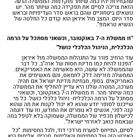
שהבחירות יהיו כמה שיותר מוקדמות. הממשלה הרעה
הזאת צריכה לסיים את תפקידה כמה שיותר מהר. יש
נושאים ביטחוניים שהם בראש סדר העדיפויות ובראש
סדר היום. המצב מול איראן הוא קודם כל החלטה של
הנשיא טראמפ".
"זו ממשלת ה-7 באוקטובר, וכשאני מסתכל על הרמה
הכלכלית, הניהול הכלכלי כושל"
עוד הרחיב פורר על התנהלות הממשלה מול איראן:
"הפכנו להיות כמו מדינת חסות של ארה"ב. כל דבר
שהממשלה לא עושה, היא מאשימה את האמריקאים.
הממשלה מזרימה דלק לחמאס, והם מאשימים את
האמריקאים. בסוף, מבחינת מדינת ישראל אם תהיה
מערכה, המטרה שלנו היא עדיין להחליף את הממשלה
כמה שיותר מהר. זו ממשלת ה-7 באוקטובר, וכשאני
מסתכל על הרמה הכלכלית- ניהול כלכלי כושל. כל מי
שייכנס לסופר יודע שהוא לא יכול לקנות את מה שהוא
קנה לפני, אנשים לא גומרים את החודש, וזו עוד דוגמה
לכישלון מכפיר של הממשלה, שעסוקה בלא לטפל במה
שבאמת כואב לאזרחי ישראל".
לסיום, התייחס לסערת מרדכי דוד, ולגל החסימות: "כל
האירוע הזה של החסימות והאלימות, חברים, אלימות היא