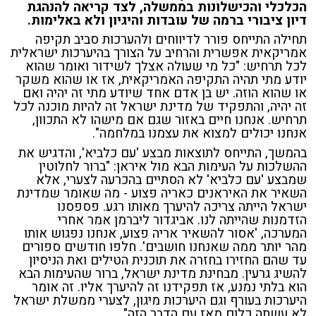
הכלכלי והכישלונות בממשלה, לצד קריאה להנהגת
דיון ציבורי ברמה של עובדות והיגיון ולא באלימות.
תחילה התייחס פורר לדיווחים ולהערכות סביב תקיפה
אמריקאית אפשרית והרחיב על הצורך בהיערכות ישראלית
לכל תרחיש: "כל מי שעולה אצלך לשידור ואומר שהוא
יודע מתי תהיה התקיפה האמריקאית, אז או שהוא משקר
או שהוא הוזה. יש בן אדם אחד שיודע מתי זה יהיה ואם
זה יהיה, והתפקיד של מדינת ישראל זה להיות מוכנה לכל
תרחיש. אנחנו חיים באזור שגם אם מישהו לא התכוון,
אנחנו יכולים למצוא את עצמנו במלחמה".
בהמשך, התייחס לתוצאות מבצע 'עם כלביא', והדגיש את
ההשלכות על העימות הבא מול איראן: "ברור לחלוטין
שמבצע 'עם כלביא' לא הסתיים בהכרעה לצערי, אלא
השאיר את האיראנים כאריה פצוע - מה שאומר שמדינת
ישראל הייתה צריכה להיערך מאותו רגע. פספסנו
הזדמנות שהייתה לנו. אביגדור ליברמן אמר אחרי
המערכה, 'אסור להשאיר אריה פצוע, אנחנו נפגוש אותו
מהר יותר ממה שאנחנו חושבים'. חלפו חודשים ספורים
עד שהם החזירו בחזרה את תוכנית הטילים ואת הניסיון
להשיג גרעין. מבחינת מדינת ישראל, ברור שהעימות הבא
הוא בלתי נמנע, אז תפקידנו זה להיערך אליו. זה אומר
היערכות בעורף וגם היערכות מיגון, לצערי ממשלת ישראל
לא עשתה כלום מאז עם הדבר הזה".