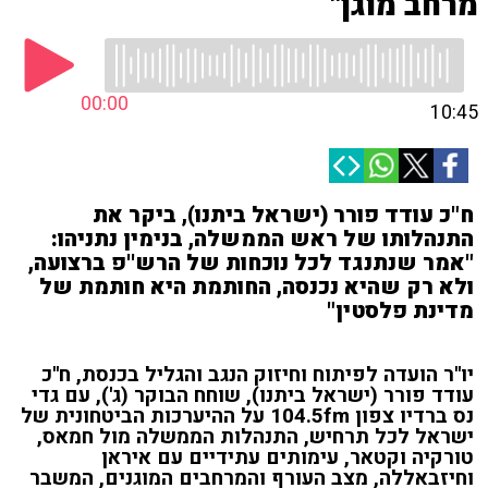
מרחב מוגן"
00:00
10:45
ח"כ עודד פורר (ישראל ביתנו), ביקר את
התנהלותו של ראש הממשלה, בנימין נתניהו:
"אמר שנתנגד לכל נוכחות של הרש''פ ברצועה,
ולא רק שהיא נכנסה, החותמת היא חותמת של
מדינת פלסטין"
יו''ר הועדה לפיתוח וחיזוק הנגב והגליל בכנסת, ח''כ
עודד פורר (ישראל ביתנו), שוחח הבוקר (ג'), עם גדי
נס ברדיו צפון 104.5fm על ההיערכות הביטחונית של
ישראל לכל תרחיש, התנהלות הממשלה מול חמאס,
טורקיה וקטאר, עימותים עתידיים עם איראן
וחיזבאללה, מצב העורף והמרחבים המוגנים, המשבר