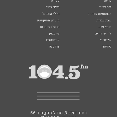
בריזה
ספורט
זהר צפוני
באים בטוב
השתתפות עצמית
הללי אורגינל
שבת עברית
מועדון הסיקסטיז
רופא פרטי
פרופ' רפי קרסו
לוח שידורים
פייסבוק
שידור חי
אינסטגרם
טוויטר
צרו קשר
רחוב דולב 3, מגדל תפן, ת.ד 56