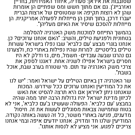
שסובבות את איראן: סעודיה, איחוד האמירויות, בחריין
ואזרבייג'ן. גם אם מתוך חשש ומס שפתיים הן אומרות
שהן לא רוצות תקיפה או שמטוסים של ארצות הברית
יעברו דרכן, בתוך תוכן הן מייחלות לפעולה אמריקנית. הן
מייחלות להסכם שיסיר את האיום מעליהן".
בהמשך התייחס למוכנות משק האנרגיה להסלמה
בטחונית ולפגיעת טילים, והשיב: "האם אנחנו ערוכים? כן.
אנחנו בוגרי מבצע 'עם כלביא' שבו נפלו בישראל עשרות
טילים בליסטיים. למרות שהיו נפילות באתרי כח, ולצערנו
גם נהרגו שבעה עובדים- חשמל, מים, גז ודלק לא היו
חסרים בישראל אפילו לשניה אחת. דאגנו לספק את
צרכי משק האנרגיה עד תום. מי שטורח בערב שבת, אוכל
בשבת".
שר האנרגיה דן באיום הטילים על ישראל ואמר: "יש לנו
את כל המודיעין ואנחנו ערוכים ככל שידרש. המכות
שאנחנו ניתן לאיראן אם היא תרצה להסיט את האש
לכיוון מדינת ישראל יהיו גדולות הרבה יותר ממה שהיה
במבצע 'עם כלביא'. הפעולה שעשינו ב'עם כלביא', אני לא
בטוח שחמישה צבאות מסוגלים לעשות את זה. חיסול
מדענים, פגיעה באתרי משטר, כל זה נעשה באותה נקודה.
המודיעין שלנו חד ומדויק. אנחנו יודעים איפה ובמי אנחנו
צריכים לפגוע. אני מציע לא לנסות אותנו".