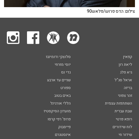
צילום: הדס פרוש/פלאש90
קפאין
סלוצקי ודומינגז
ליאת רון
יוסי מזרחי
גיא פלג
גדי נס
אראל סג"ל
שניים עד ארבע
בריזה
ספורט
זהר צפוני
באים בטוב
השתתפות עצמית
הללי אורגינל
שבת עברית
מועדון הסיקסטיז
רופא פרטי
פרופ' רפי קרסו
לוח שידורים
פייסבוק
שידור חי
אינסטגרם