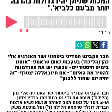
המכות שניתן יהיו גדולות בהרבה
יותר מב'עם כלביא'."
00:00
11:15
חבר הקבינט המדיני ביטחוני ושר האנרגיה אלי
כהן (הליכוד) בעקבות נאום טראמפ: "אנחנו
בימים היסטוריים- עכשיו יש את ההזדמנות
להסיר את האיום" • אם חיזבאללה יצטרף: "זה
יהיה יום שחור ללבנון"
חבר הקבינט המדיני ביטחוני שר האנרגיה אלי כהן
(הליכוד) שוחח עם גדי נס בתוכניתו ברדיו צפון
104.5FM על נאום מצב האומה שנשא נשיא ארצות
הברית דונלד טראמפ הלילה (ד') ועל מוכנות משק
האנרגיה להסלמה בטחונית בצל המתיחות מול איראן.