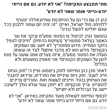
מתי תתבצע התקיפה? "אני לא יודע. גם אם הייתי
יודע-הייתי אומר שאני לא יודע"
כהן דן עם גדי גם על ההיתכנות שחיזבאללה יצטרף
ללחימה מול ישראל, ואיים: "זה יהיה יום שחור ללבנון ככל
שהם יחליטו לפעול נגדנו".
בהמשך הגיב לביטול צו הפטור ממע"מ וביקר את שר
האוצר בצלאל סמטוריץ' (הציונות הדתית): "חייבים לטפל
ביוקר המחייה. מדוע סמוטריץ' לא יושב עם העסקים
הקטנים? מדוע הוא לא מדבר איתם? לצד זה שאתה
מעלה את הפטור ממע"מ, איזה צעדים אתה עושה על מנת
להגן על העסקים הקטנים? אני מאמין במעשים ולא
במלים".
לאחר מכן כהן התייחס לחוק ביסמוט וציין כי "חוק הגיוס
חייב לעבור. חוק גיוס שיגייס את החרדים, שידאג להגביר
את השיוויון בנטל. חייבים לעשות זאת. החרדים צריכים
להתגייס. צריך סנקציות. לא ייתכן שמי שלא הולך לישיבה
יישב על הברזלים ולא יתגייס".
לבסוף התייחס לשאלת מועד התקיפה באיראן. "אני לא
יודע. גם אם הייתי יודע-הייתי אומר שאני לא יודע".
25/02/2026