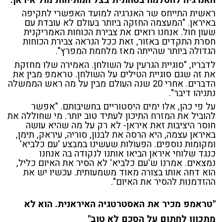
ראשית התייחס שר האנרגיה למועד האפשרי לתקיפה
באיראן. "המעצמה החזקה ביותר בעולם לא עובדת עם
שעון חול. אנחנו רואים את צבירת הכוחות האמריקנית
חסרת התקדים באזור, זאת ככל הנראה צבירת הכוחות
הגדולה ביותר שהייתה מאז מלחמת המפרץ".
לדבריו, "סוגיית הגרעין על השולחן. האמירה שלו מחזקת
את זה שגם סוגיית הטילים על השולחן. טראמפ מבין את
הדברים. אחרי 20 שנה העולם מבין על מה ראש הממשלה
נתניהו דיבר".
על פי כהן, אלו ימים היסטוריים בחשיבותם. "אפשר
להוביל את המזרח התיכון לעתיד טוב יותר. מי שחוללה את
חוסר היציבות זאת איראן- לא רק על מה שהיא עושה
באיראן עצמה, היא הרסה את לבנון, סוריה, עיראק, תימן,
ומקומות נוספים. הפעולות שעשינו במבצע 'עם כלביא'
כנגד שלוחי איראן הביאו אותנו לנקודה בה אנחנו
נמצאים. אמרנו ש'עם כלביא' לא הסיר את האיום כליל,
הוא דחה אותו בצורה מאוד משמעותית. עכשיו יש את
ההזדמנות להסיר את האיום".
"טראמפ מכיר את האסטרטגיה האיראנית. הוא לא
מתכוון לחתום על הסכם לא טוב"