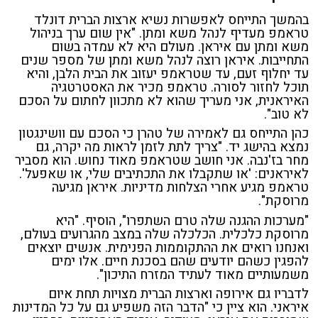
בהמשך התייחס לאפשרות נשיא ארצות הברית דונלד
טראמפ מעדיף לנהל משא ומתן. "אין שום ערך בניהול
משא ומתן עם איראן. מעולם היא לא עמדה בשום
התחייבות. איראן רוצה לנהל משא ומתן של מספר שנים
עד יחלוף זעם, עד שטראמפ יעזוב את הבית הלבן, והיא
תוכל לחזור לסורה. טראמפ מכיר את האסטרטגיה
האיראנית, אני מעריך שהוא לא מתכוון לחתום על הסכם
לא טוב".
כהן התייחס גם לאמירה של טהרן כי הסכם עם וושינגטון
נמצא בהישג יד. "צריך לתת לזמן לראות מה יקרה, גם
מחר בז'נבה. אני חושב שטראמפ מאוד נחוש. הוא מסביר
לאיראנים: 'או שתקבלו את התכתיבים שלי, או שאפעל'.
טראמפ מגיע אחרי הצלחות מדיניות. איראן מגיעה
מרוסקת".
"מערכות ההגנה שלה טרם השתפרו", הוסיף. "היא
מרוסקת כלכלית. הכלכלה שלה במצב מהגרועים בעולם,
ואנחנו רואים את ההתקוממות הפנימית. אנשים יוצאים
להפגין כשהם יודעים שהם בסכנת חיים. אלו ימים
משמעותיים מאוד לעתיד המזרח התיכון".
לדבריו גם אירופה וארצות הברית מצויות תחת איום
איראני. הוא ציין כי "הדבר הזה משפיע גם על כל המדינות