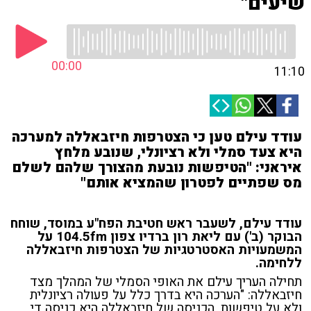
שיעים"
00:00
11:10
עודד עילם טען כי הצטרפות חיזבאללה למערכה
היא צעד סמלי ולא רציונלי, שנובע מלחץ
איראני: "הטיפשות נובעת מהצורך שלהם לשלם
מס שפתיים לפטרון שהמציא אותם"
עודד עילם, לשעבר ראש חטיבת הפח"ע במוסד, שוחח
הבוקר (ב') עם ליאת רון ברדיו צפון 104.5fm על
המשמעויות האסטרטגיות של הצטרפות חיזבאללה
ללחימה.
תחילה העריך עילם את האופי הסמלי של המהלך מצד
חיזבאללה: "הערכה היא בדרך כלל על פעולה רציונלית
ולא על טיפשות. הכניסה של חיזבאללה היא כניסה די