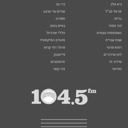
גיא פלג
גדי נס
אראל סג"ל
שניים עד ארבע
בריזה
ספורט
זהר צפוני
באים בטוב
השתתפות עצמית
הללי אורגינל
שבת עברית
מועדון הסיקסטיז
רופא פרטי
פרופ' רפי קרסו
לוח שידורים
פייסבוק
שידור חי
אינסטגרם
טוויטר
צרו קשר