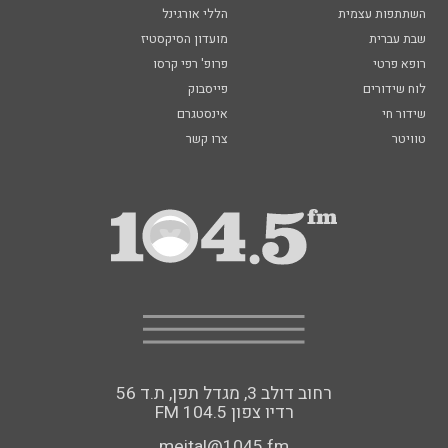
השתתפות עצמית
הללי אורגינל
שבת עברית
מועדון הסיקסטיז
רופא פרטי
פרופ' רפי קרסו
לוח שידורים
פייסבוק
שידור חי
אינסטגרם
טוויטר
צרו קשר
רחוב דולב 3, מגדל תפן, ת.ד 56
FM רדיו צפון 104.5
meital@1045.fm