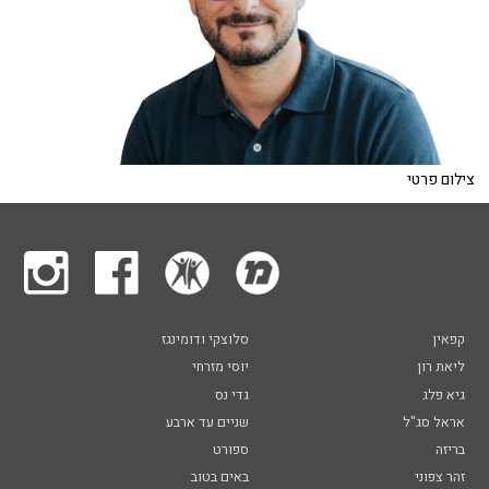
צילום פרטי
קפאין
סלוצקי ודומינגז
ליאת רון
יוסי מזרחי
גיא פלג
גדי נס
אראל סג"ל
שניים עד ארבע
בריזה
ספורט
זהר צפוני
באים בטוב