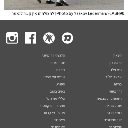
למצולמים אין קשר לנאמר | Photo by Yaakov Lederman/FLASH90
קפאין
סלוצקי ודומינגז
ליאת רון
יוסי מזרחי
גיא פלג
גדי נס
אראל סג"ל
שניים עד ארבע
בריזה
ספורט
זהר צפוני
באים בטוב
השתתפות עצמית
הללי אורגינל
שבת עברית
מועדון הסיקסטיז
רופא פרטי
פרופ' רפי קרסו
לוח שידורים
פייסבוק
שידור חי
אינסטגרם