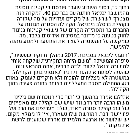
בתוך כך, בסוף השבוע שעבר פורסם כי קטינה נוספת
מהמושבה יבניאל חותנה עם גבר כבן 40. המקרה הזה
מצטרף לשרשרת של מקרים ועדויות על מה שקורה
בקהילת ברסלב ביבניאל. הקהילה הסגורה מגוננת על
החברים בה ומסתירה מקרים של נישואי קטינות בניגוד
לחוק בטענה כי מדובר במסיבות אירוסים בלבד, מה
שמקשה על המשטרה לעצור את התופעה ולמנוע ממנה
להימשך.
"הגעתי ליבנאל בסביבות 2017 במהלך תחקיר שעשיתי",
סיפרה והמשיכה: "משם הייתה תחקירנית שלקחה אותי
למושבה יבנאל ללוות ילדה חרדית, אחת מהראשונות
שהעזה לפתוח את הפה ולהגיד 'נאנסתי בתוך הקהילה'.
במשטרה לא מצליחים להוכיח ולא חוקרים לעומק. באותו
רגע התחילה מסכת התעללויות באותה בחורה צעירה בתוך
הקהילה".
אוז'לבו אמרה בהמשך כי "תוך כדי הנוכחות שם גילינו
משהו הרבה יותר רחב וזה שיש שם קהילה עם מאפיינים
של כת: קהילה סגורה מאוד, כולם מעריצים את הרב ועל
פיו יישק דבר. המורשת שלו נשארה, אין לו ממלא מקום.
יש שלושה או ארבעה תלמידים אחריו שטוענים לרשת
את מקומו".