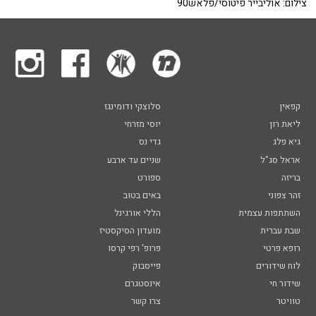
צילום: אוליבייר פיטוסי/פלאש90
קפאין
סלוצקי ודומינגז
ליאת רון
יוסי מזרחי
גיא פלג
גדי נס
אראל סג"ל
שניים עד ארבע
בריזה
ספורט
זהר צפוני
באים בטוב
השתתפות עצמית
הללי אורגינל
שבת עברית
מועדון הסיקסטיז
רופא פרטי
פרופ' רפי קרסו
לוח שידורים
פייסבוק
שידור חי
אינסטגרם
טוויטר
צרו קשר