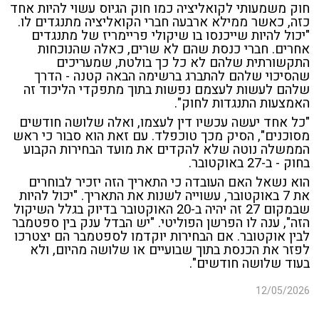
חוק משמעותי לקואליציה כמו חוק הגיוס עשוי להיות אחד
כזה, כאשר ממילא ארבעה חברי הקואליציה מתנגדים לו.
"יכול להיות שייכנסו בו שיקולי פריימריז של מתנגדים
אחרים. חברי כנסת שהם לא שרים, כאלה שהנוכחות
התקשורתית שלהם לא כל כך בולטת, שמעריכים
שהסיכוי שלהם להתברג ברשימה הבאה קטנה - הדרך
שלהם לעשות לעצמם נפשות בתוך מתפקדי הליכוד זה
האמצעות התנגדות לחוק".
"כל אחד יעשה עכשיו דין לעצמו, ואלה שלושה חודשים
מסוכנים", הסיק מכך טוכפלד. עם זאת הוא סבור כי ראש
הממשלה נוטה שלא להקדים את מועד הבחירות הקבוע
בחוק - ב-27 באוקטובר.
הוא נשאל האם העובדה כי התאריך הזה יזכיר לבוחרים
את 7 באוקטובר, עשוייה לשנות את התאריך. "יכול להיות
שבמקום 27 זה יהיה ב-20 האוקטובר בדיוק בגלל השיקול
הזה", ענה לו הפרשן הפוליטי. "יש הבדל ענק בין ספטמבר
לבין אוקטובר. אם הבחירות יוקדמו לספטמבר הם יצטרכו
לפזר את הכנסת בתוך שבועיים או שלושה מהיום, ולא
בעוד שלושה חודשים".
12/05/2026