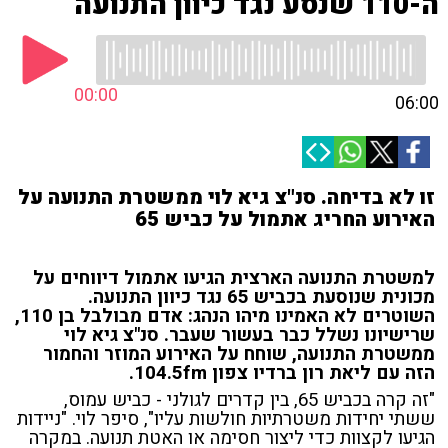
ה-110 שנסע נגד כיוון התנועה
00:00
06:00
זו לא בדיחה. סנ"צ גיא לוי ממשטרת התנועה על
האירוע החריג אתמול על כביש 65
למשטרת התנועה הארצית הגיעו אתמול דיווחים על
מכונית שנוסעת בכביש 65 נגד כיוון התנועה.
השוטרים לא האמינו מיהו הנהג: אדם מבולבל בן 110,
שרישיונו נשלל כבר בעשור שעבר. סנ"צ גיא לוי
ממשטרת התנועה, שוחח על האירוע המוזר והחמור
הזה עם ליאת רון ברדיו צפון 104.5fm.
"זה קרה בכביש 65, בין קדרים לגולני - כביש עמוס,
ששתי יחידות משטרתיות חולשות עליו", סיפר לוי. "ניידות
הגיעו לקצוות כדי ליצור חסימה או האטת תנועה. במקרה