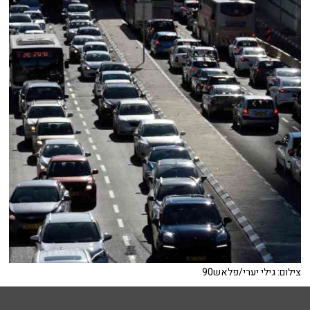
צילום: גילי יערי/פלאש90