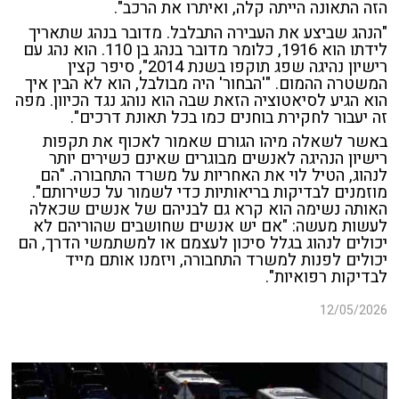
הזה התאונה הייתה קלה, ואיתרו את הרכב".
"הנהג שביצע את העבירה התבלבל. מדובר בנהג שתאריך
לידתו הוא 1916, כלומר מדובר בנהג בן 110. הוא נהג עם
רישיון נהיגה שפג תוקפו בשנת 2014", סיפר קצין
המשטרה ההמום. "'הבחור' היה מבולבל, הוא לא הבין איך
הוא הגיע לסיאטוציה הזאת שבה הוא נוהג נגד הכיוון. מפה
זה יעבור לחקירת בוחנים כמו בכל תאונת דרכים".
באשר לשאלה מיהו הגורם שאמור לאכוף את תקפות
רישיון הנהיגה לאנשים מבוגרים שאינם כשירים יותר
לנהוג, הטיל לוי את האחריות על משרד התחבורה. "הם
מוזמנים לבדיקות בריאותיות כדי לשמור על כשירותם".
האותה נשימה הוא קרא גם לבניהם של אנשים שכאלה
לעשות מעשה: "אם יש אנשים שחושבים שהוריהם לא
יכולים לנהוג בגלל סיכון לעצמם או למשתמשי הדרך, הם
יכולים לפנות למשרד התחבורה, ויזמנו אותם מייד
לבדיקות רפואיות".
12/05/2026