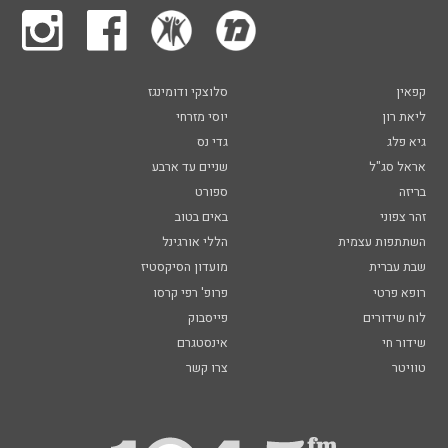
קפאין
סלוצקי ודומינגז
ליאת רון
יוסי מזרחי
גיא פלג
גדי נס
אראל סג"ל
שניים עד ארבע
בריזה
ספורט
זהר צפוני
באים בטוב
השתתפות עצמית
הללי אורגינל
שבת עברית
מועדון הסיקסטיז
רופא פרטי
פרופ' רפי קרסו
לוח שידורים
פייסבוק
שידור חי
אינסטגרם
טוויטר
צרו קשר