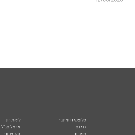
סלוצקי ודומינגז
ליאת רון
גדי נס
אראל סג"ל
ספורט
זהר צפוני