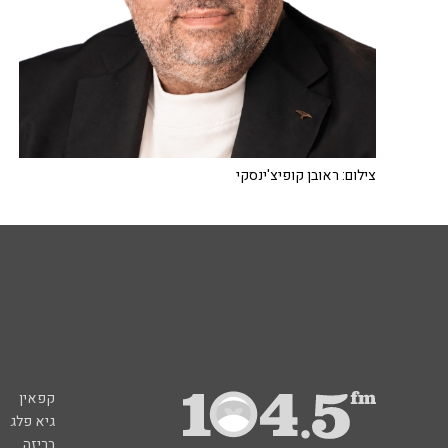
צילום: ראובן קופיצ'ינסקי
קפאין
גיא פלג
בריזה