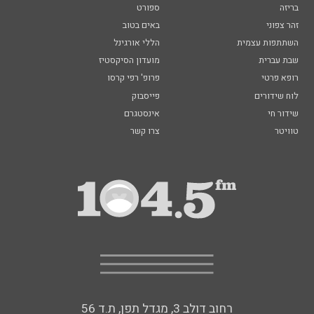
בריזה
ספורט
זהר צפוני
באים בטוב
השתתפות עצמית
הללי אורגינל
שבת עברית
מועדון הסיקסטיז
רופא פרטי
פרופ' רפי קרסו
לוח שידורים
פייסבוק
שידור חי
אינסטגרם
טוויטר
צרו קשר
רחוב דולב 3, מגדל תפן, ת.ד 56