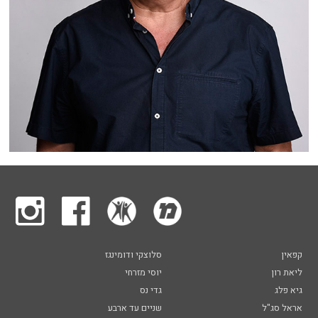
קפאין
סלוצקי ודומינגז
ליאת רון
יוסי מזרחי
גיא פלג
גדי נס
אראל סג"ל
שניים עד ארבע