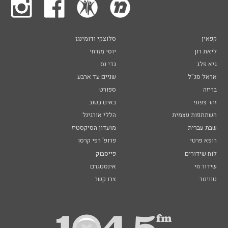
קפאין
סלוצקי ודומינגז
ליאת רון
יוסי מזרחי
גיא פלג
גדי נס
אראל סג"ל
שניים עד ארבע
בריזה
ספורט
זהר צפוני
באים בטוב
השתתפות עצמית
הללי אורגינל
שבת עברית
מועדון הסיקסטיז
רופא פרטי
פרופ' רפי קרסו
לוח שידורים
פייסבוק
שידור חי
אינסטגרם
טוויטר
צרו קשר