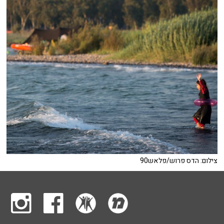
צילום: הדס פרוש/פלאש90