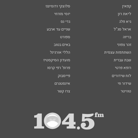
קפאין
סלוצקי ודומינגז
ליאת רון
יוסי מזרחי
גיא פלג
גדי נס
אראל סג"ל
שניים עד ארבע
בריזה
ספורט
זהר צפוני
באים בטוב
השתתפות עצמית
הללי אורגינל
שבת עברית
מועדון הסיקסטיז
רופא פרטי
פרופ' רפי קרסו
לוח שידורים
פייסבוק
שידור חי
אינסטגרם
טוויטר
צרו קשר