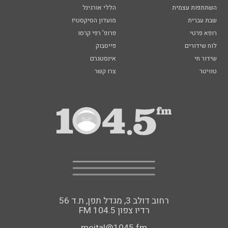
השתתפות עצמית
הללי אורגינל
שבת עברית
מועדון הסיקסטיז
רופא פרטי
פרופ' רפי קרסו
לוח שידורים
פייסבוק
שידור חי
אינסטגרם
טוויטר
צרו קשר
רחוב דולב 3, מגדל תפן, ת.ד 56
FM רדיו צפון 104.5
meital@1045.fm