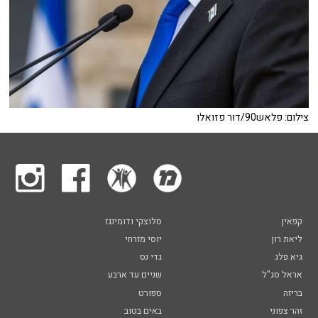
צילום: פלאש90/דור פזואלו
קפאין
סלוצקי ודומינגז
ליאת רון
יוסי מזרחי
גיא פלג
גדי נס
אראל סג"ל
שניים עד ארבע
בריזה
ספורט
זהר צפוני
באים בטוב