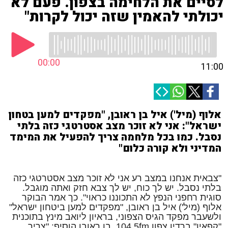
לסיים את הלחימה בצפון. פעם לא
יכולתי להאמין שזה יכול לקרות"
00:00
11:00
אלוף (מיל') איל בן ראובן, "מפקדים למען בטחון
ישראל": אני לא זוכר מצב אסטרטגי כזה בלתי
נסבל. כמו בכל מלחמה צריך להפעיל את המימד
המדיני ולא קורה כלום"
"צבאית אנחנו במצב רע אני לא זוכר מצב אסטרטגי כזה
בלתי נסבל. יש לך כוח, יש לך צבא חזק ואתה מוגבל.
סוגית רחפני הנפץ לא התכוננו כראוי". כך אמר הבוקר
אלוף (מיל') איל בן ראובן, "מפקדים למען ביטחון ישראל"
ולשעבר מפקד הגיס הצפוני, בראיון ליואב מינץ בתוכנית
"קפאין" ברדיו צפון 104.5fm. בן ראובן הוסיף: "צריך