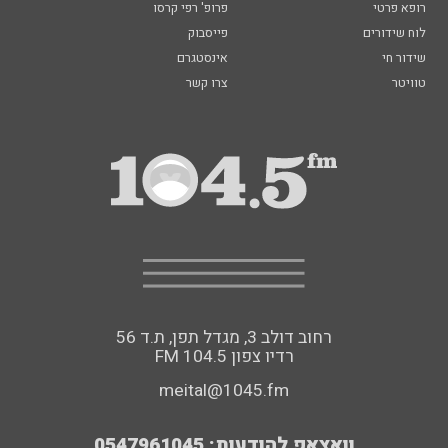
רופא פרטי
פרופ' רפי קרסו
לוח שידורים
פייסבוק
שידור חי
אינסטגרם
טוויטר
צרו קשר
רחוב דולב 3, מגדל תפן, ת.ד 56
FM רדיו צפון 104.5
meital@1045.fm
וואצאפ להודעות: 0547961045