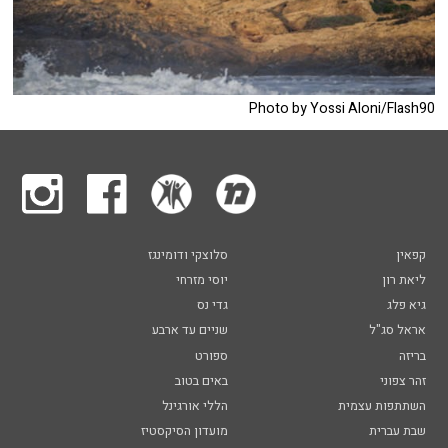
Photo by Yossi Aloni/Flash90
קפאין
סלוצקי ודומינגז
ליאת רון
יוסי מזרחי
גיא פלג
גדי נס
אראל סג"ל
שניים עד ארבע
בריזה
ספורט
זהר צפוני
באים בטוב
השתתפות עצמית
הללי אורגינל
שבת עברית
מועדון הסיקסטיז