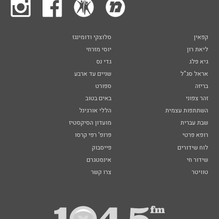
קפאין
סלוצקי ודומינגז
ליאת רון
יוסי מזרחי
גיא פלג
גדי נס
אראל סג"ל
שניים עד ארבע
בריזה
ספורט
זהר צפוני
באים בטוב
השתתפות עצמית
הללי אורגינל
שבת עברית
מועדון הסיקסטיז
רופא פרטי
פרופ' רפי קרסו
לוח שידורים
פייסבוק
שידור חי
אינסטגרם
טוויטר
צרו קשר