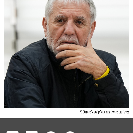
צילום: אייל מרגולין/פלאש90