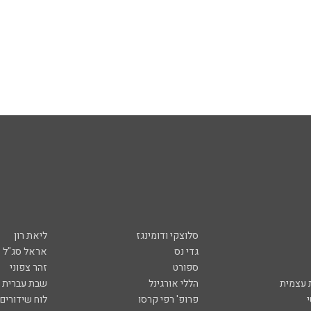
סלוצקי ודומינגז
ליאת רון
גדי נס
אראל סג"ל
ספורט
זהר צפוני
עצמית
הללי אורגינל
שבת עברית
פרופ' רפי קרסו
לוח שידורים