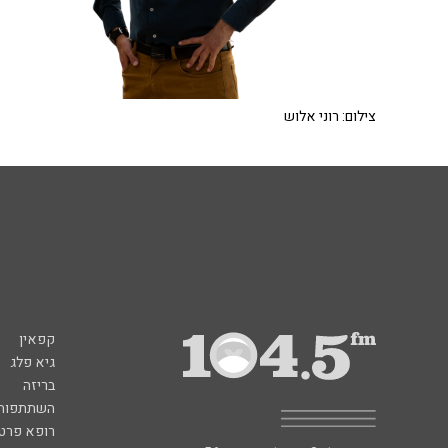
צילום: רוני אלוש
קפאין
גיא פלג
בריזה
השתתפות 
רופא פרטי