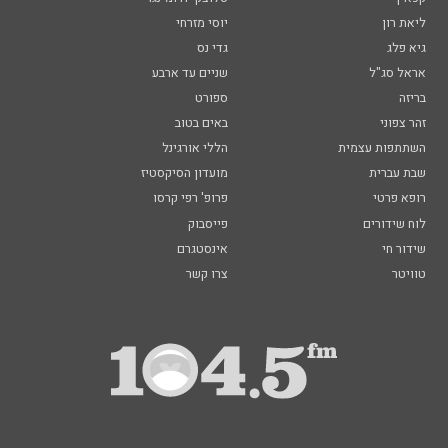
ליאת רון
יוסי מזרחי
גיא פלג
גדי נס
אראל סג"ל
שניים עד ארבע
בריזה
ספורט
זהר צפוני
באים בטוב
השתתפות עצמית
הללי אורגינל
שבת עברית
מועדון הסיקסטיז
רופא פרטי
פרופ' רפי קרסו
לוח שידורים
פייסבוק
שידור חי
אינסטגרם
טוויטר
צרו קשר