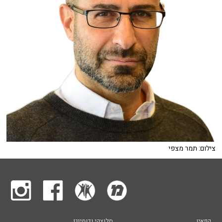
צילום: תמר מצפי
קפאין
סלוצקי ודומינגז