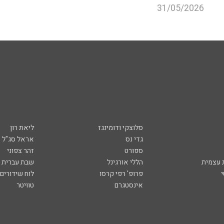
31/05/2026
סלוצקי ודומינגז
ליאת רון
גדי נס
אראל סג"ל
ספורט
זהר צפוני
עצמית
הללי אורגינל
שבת עברית
פרופ' רפי קרסו
לוח שידורים
אינסטגרם
טוויטר