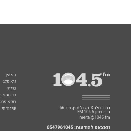
קפאין
גיא פלג
בריזה
השתתפות 
רופא פרטי
רחוב דולב 3, מגדל תפן, ת.ד 56
שידור חי
FM רדיו צפון 104.5
meital@1045.fm
וואצאפ להודעות: 0547961045