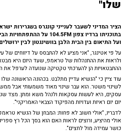
שלו"
הציר המדיני לשעבר לענייני קונגרס בשגרירות ישרא
בתוכניתו ברדיו צפון 104.5FM
ועל התיאום בין הבית הלבן בוושינגטון לבין ירושלים
על פי אטינגר, "אני מציע לא להתבסס על דיווחים של ע
ולראות את ההתנהלות של טראמפ, שעד היום היא מבטאת
ההתבטאויות הן להערכתי טקטיקה שנועדה לערפל את הצ
עוד ציין כי "הנשיא עדיין מתלבט. בכהונה הראשונה שלו 
לשינוי משטר. הוא עבר שינוי מאוד משמעותי אבל ממשי
עסקים, היא לעשות עסקאות ולנהל משא ומתן. מצד שני
יום יום ראיות ועדויות מהפיקוד הצבאי האמריקני".
לדבריו, "אולי חשוב לא פחות: המבחן של הנשיא טראמפ 
אולי מהיציע, ורוצים לראות האם הוא בסך הכל רץ ספר
כושר עמידה מול לחצים".