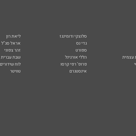
סלוצקי ודומינגז
ליאת רון
גדי נס
אראל סג"ל
ספורט
זהר צפוני
עצמית
הללי אורגינל
שבת עברית
פרופ' רפי קרסו
לוח שידורים
אינסטגרם
טוויטר