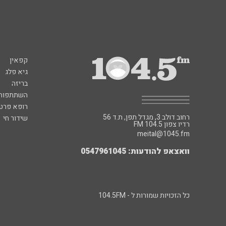
קפאין
גיא פלג
בריזה
השתתפות 
רופא פרטי
רחוב דולב 3, מגדל תפן, ת.ד 56
שידור חי
FM רדיו צפון 104.5
meital@1045.fm
וואצאפ להודעות: 0547961045
כל הזכויות שמורות ל - 104.5FM