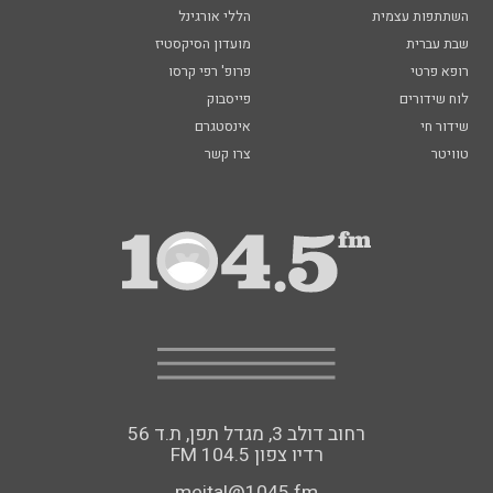
השתתפות עצמית
הללי אורגינל
שבת עברית
מועדון הסיקסטיז
רופא פרטי
פרופ' רפי קרסו
לוח שידורים
פייסבוק
שידור חי
אינסטגרם
טוויטר
צרו קשר
רחוב דולב 3, מגדל תפן, ת.ד 56
FM רדיו צפון 104.5
meital@1045.fm