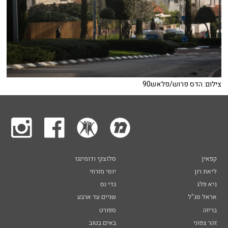
צילום: הדס פרוש/פלאש90
קפאין
סלוצקי ודומינגז
ליאת רון
יוסי מזרחי
גיא פלג
גדי נס
אראל סג"ל
שניים עד ארבע
בריזה
ספורט
זהר צפוני
באים בטוב