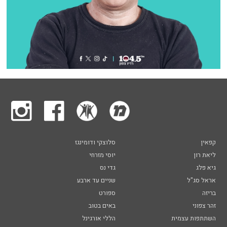
קפאין
סלוצקי ודומינגז
ליאת רון
יוסי מזרחי
גיא פלג
גדי נס
אראל סג"ל
שניים עד ארבע
בריזה
ספורט
זהר צפוני
באים בטוב
השתתפות עצמית
הללי אורגינל