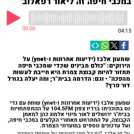
במכבי חיפה זה ליאור רפאלוב"
00:00
04:15
שמעון אלבז (ידיעות אחרונות ו-ynet) על
הירוקים: "כולם מבינים שכדי שמכבי חיפה
תחזור להיות קבוצת צמרת היא חייבת לעשות
מהפכה" • וגם: הדרמה בבית"ר; ומה יעלה בגורל
דור פרץ?
שמעון אלבז (ידיעות אחרונות ו-ynet) שוחח עם גדי
נס בתוכניתו ברדיו צפון 104.5FM על ההתפתחויות
בבית"ר ירושלים לאור מינוי אלמוג כהן למאמן
הקבוצה, על המתרחש מאחורי הקלעים במכבי חיפה,
ועל עדכונים נוספים במועדוני הצמרת.
על פי אלבז, "היו כל מיני דיבורים על שינוים בעמדת