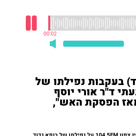
00:03
ד) בעקבות נפילתו של
י ד"ר אורי יוסף
15 נופלים מאז הפסקת האש",
ח"כ עדי עזוז (יש עתיד/ביחד) שוחחה עם גדי נס ברדיו צפון 104.5FM על נפילתו של רופא גדוד