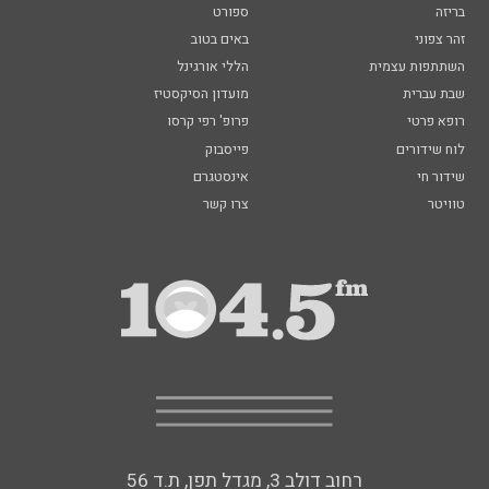
בריזה
ספורט
זהר צפוני
באים בטוב
השתתפות עצמית
הללי אורגינל
שבת עברית
מועדון הסיקסטיז
רופא פרטי
פרופ' רפי קרסו
לוח שידורים
פייסבוק
שידור חי
אינסטגרם
טוויטר
צרו קשר
רחוב דולב 3, מגדל תפן, ת.ד 56