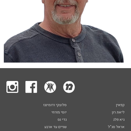
קפאין
סלוצקי ודומינגז
ליאת רון
יוסי מזרחי
גיא פלג
גדי נס
אראל סג"ל
שניים עד ארבע