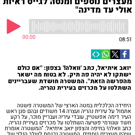
מעצרים נוספים ומנסה לגייס ראיות
אולי עד מדינה"
00:00
08:51
יואב איתיאל, כתב 'וואלה!' בצפון: "אם כולם
ישתקו לא יהיה פה תיק. לא בטוח מה ישאר
מהפרשה הזאת". המשטרה חושדת שעבריינים
השתלטו על מכרזים בעירית נהריה.
היחידה הכלכלית במטה הארצי של המשטרה פשטה
אתמול על עירית נהריה ועצרה 14 חשודים ובהם סגן ראש
העיר דימה אפשטיין, עובדי עיריה ועבריין מוכר, על רקע
חשד שגורמי פשיעה השתלטו על מכרזים בעירית נהריה.
כתב וואלה! בחיפה והצפון יואב איתיאל: "המשטרה אומרת
שיהיו מעצרים נוספים. המשטרה נכנסת לשלב הגלוי של