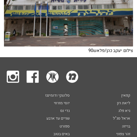
צילום: יעקב כהן/פלאש90
קפאין
סלוצקי ודומינגז
ליאת רון
יוסי מזרחי
גיא פלג
גדי נס
אראל סג"ל
שניים עד ארבע
בריזה
ספורט
זהר צפוני
באים בטוב