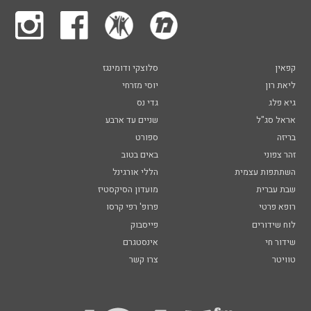
קפאין
סלוצקי ודומינגז
ליאת רון
יוסי מזרחי
גיא פלג
גדי נס
אראל סג"ל
שניים עד ארבע
בריזה
ספורט
זהר צפוני
באים בטוב
השתתפות עצמית
הללי אורגינל
שבת עברית
מועדון הסיקסטיז
רופא פרטי
פרופ' רפי קרסו
לוח שידורים
פייסבוק
שידור חי
אינסטגרם
טוויטר
צרו קשר