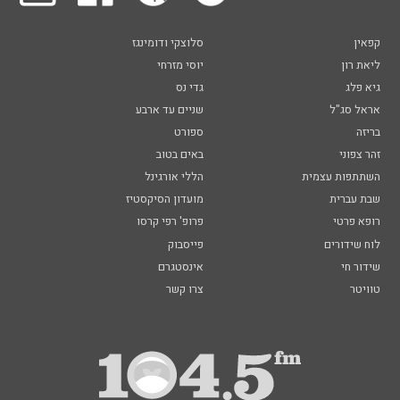
קפאין
סלוצקי ודומינגז
ליאת רון
יוסי מזרחי
גיא פלג
גדי נס
אראל סג"ל
שניים עד ארבע
בריזה
ספורט
זהר צפוני
באים בטוב
השתתפות עצמית
הללי אורגינל
שבת עברית
מועדון הסיקסטיז
רופא פרטי
פרופ' רפי קרסו
לוח שידורים
פייסבוק
שידור חי
אינסטגרם
טוויטר
צרו קשר