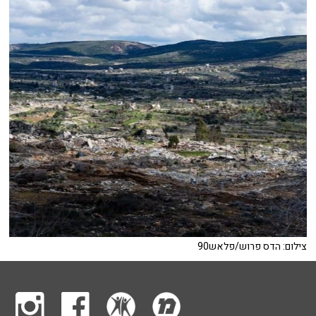
צילום: הדס פרוש/פלאש90