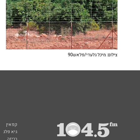
צילום: מיכל גלעדי/פלאש90
קפאין
גיא פלג
בריזה