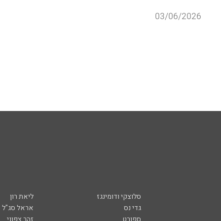
03/06/2026
סלוצקי ודומינגז
ליאת רון
גדי נס
אראל סג"ל
ספורט
זהר צפוני