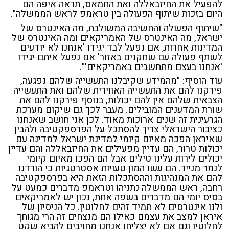
להפעיל את החיזבאללה ואת החמאס, תראה איפה הם
היום בזכות שיתוף הפעולה בין טראמפ לראש הממשלה".
"שיתוף הפעולה והחשיבה המשולבת, מה האינטרס של
ישראל, מה האינטרס של האמריקאים ומה האינטרס של
המדינות אחרות, אם נפעל לבד יגידו 'אנחנו לא יודעים
לשתף פעולה עם שחקנים באזור' אם נפעל איתם יגידו
'אנחנו בעצם מתחשבים באמריקאים'".
עוד הוסיף: "מהמידע שקיבלנו התעשייה שלהם נפגעה,
פירקנו להם את התעשייה האווירית שלהם ואת התעשייה
הצבאית שלהם אין להם יכולות, בנוסף פירקנו להם את
שורת המדענים המובילים.
מעבר לכך
גם שיקום
מערכת
הגרעינית
זה שנים ארוכות מאוד.
לכן אני חושב שאנחנו
כציבור הישראלי צריך להסתכל על הפרספקטיבה ולהבין
שאיראן הפכה מאיום קיומי למדינת ישראל למדינה עם
יכולות טרור, הם עדיין מפעילים את החיזבאללה והם עדיין
יכולים לירות עלינו טילים אבל הם הפכו מאיום קיומי
לנמר מנייר. הם עשו המון טעויות אסטרטגיות כי הורדנו
להם את המנהיגות וההסתכלות הזאת היא בפרספקטיבה
רחבה, ראש הממשלה נתניהו וטראמפ מדברים כמעט על
בסיס יומי הם מדברים בשפה אחת, נכון יש לאמריקאים
ולנו אינטרסים לא תמיד זהים לחלוטין. כל הניסיון של
איראן למצב את עצמם כאילו הם מנצחים זה הרי מגוחך
לחלוטין וגם אם לא יצליחו אנחנו מחויבים להביא שקט