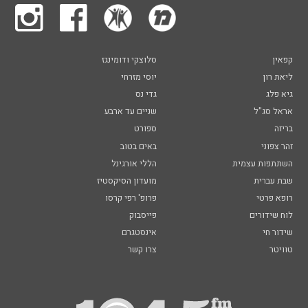
קפאין
סלוצקי ודומינגז
ליאת רון
יוסי מזרחי
גיא פלג
גדי נס
אראל סג"ל
שניים עד ארבע
בריזה
ספורט
זהר צפוני
באים בטוב
השתתפות עצמית
הללי אורגינל
שבת עברית
מועדון הסיקסטיז
רופא פרטי
פרופ' רפי קרסו
לוח שידורים
פייסבוק
שידור חי
אינסטגרם
טוויטר
צרו קשר