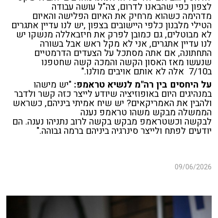
לצפון כפי שהבאנו לדרום, צה"ל עושה עבודה
מדהימה כשהוא מרחיק את האיום הפלישה והאיום
הטילי מלבנון כלפי היישובים בצפון ,יש לנו עדיין אתגרים
לא מבוטלים, גם כמובן לפרק את חיזבאללה מנשקו יש
לנו עדיין אתגרים, אני לא מקל ראש
אבל בשורה
התחתונה, אם אתה מסתכל על הצעדים הדרמטיים
שנעשו מאז
האסון הקשה והמכה קשה שחטפנו
ב7/10
אלה לא אותם אויבים מולנו."
על היחסים בין רה"מ לנשיא טראמפ:
"יש מישהו
במנהיגים היום באופוזיציה שיודע לייצר כזה קשר ולדבר
ולהבין את האמריקאים? יש שיח אמיתי ביניהם, כשראש
הממשלה מבקש משהו טראמפ נענה
לבקשה וכשטראמפ מבקש בקשה לרוב נתניהו נענה. הם
יודעים לפתח ולייצר סינרגיה ביניהם ברמה גבוהה."
09/06/2026