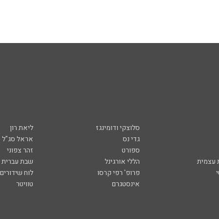
סלוצקי ודומינגז
ליאת רון
גדי נס
אראל סג"ל
ספורט
זהר צפוני
עצמית
הללי אורגינל
שבת עברית
פרופ' רפי קרסו
לוח שידורים
אינסטגרם
טוויטר