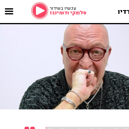
עכשיו בשידור
דיו
סלוצקי ודומינגז