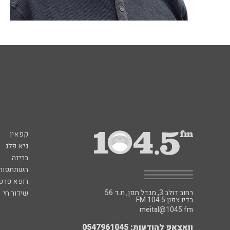
קפאין
גיא פלג
בריזה
השתתפות 
רופא פרטי
רחוב דולב 3, מגדל תפן, ת.ד 56
שידור חי
FM רדיו צפון 104.5
meital@1045.fm
וואצאפ להודעות: 0547961045