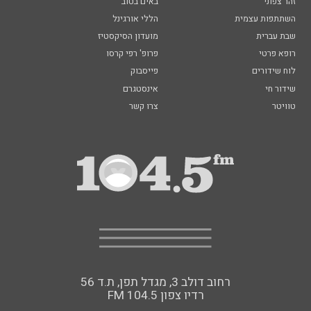
זהר צפוני
באים בטוב
השתתפות עצמית
הללי אורגינל
שבת עברית
מועדון הסיקסטיז
רופא פרטי
פרופ' רפי קרסו
לוח שידורים
פייסבוק
שידור חי
אינסטגרם
טוויטר
צרו קשר
רחוב דולב 3, מגדל תפן, ת.ד 56
FM רדיו צפון 104.5