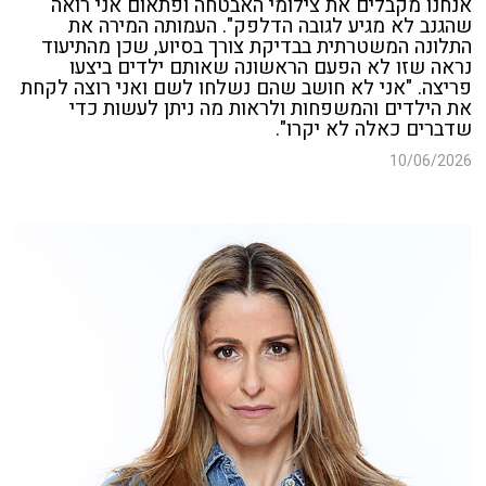
אנחנו מקבלים את צילומי האבטחה ופתאום אני רואה
שהגנב לא מגיע לגובה הדלפק". העמותה המירה את
התלונה המשטרתית בבדיקת צורך בסיוע, שכן מהתיעוד
נראה שזו לא הפעם הראשונה שאותם ילדים ביצעו
פריצה. "אני לא חושב שהם נשלחו לשם ואני רוצה לקחת
את הילדים והמשפחות ולראות מה ניתן לעשות כדי
שדברים כאלה לא יקרו".
10/06/2026