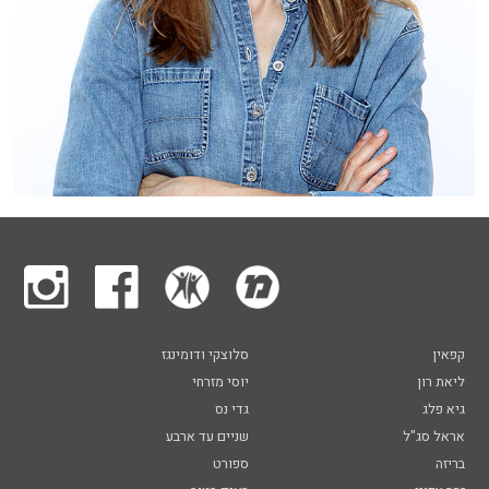
קפאין
סלוצקי ודומינגז
ליאת רון
יוסי מזרחי
גיא פלג
גדי נס
אראל סג"ל
שניים עד ארבע
בריזה
ספורט