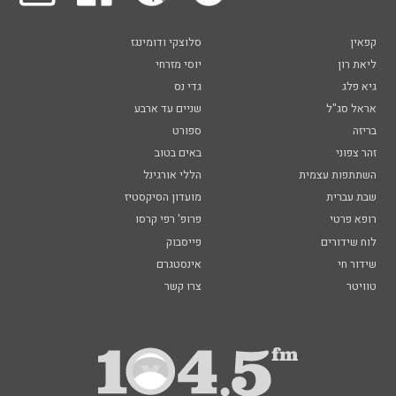
קפאין
סלוצקי ודומינגז
ליאת רון
יוסי מזרחי
גיא פלג
גדי נס
אראל סג"ל
שניים עד ארבע
בריזה
ספורט
זהר צפוני
באים בטוב
השתתפות עצמית
הללי אורגינל
שבת עברית
מועדון הסיקסטיז
רופא פרטי
פרופ' רפי קרסו
לוח שידורים
פייסבוק
שידור חי
אינסטגרם
טוויטר
צרו קשר