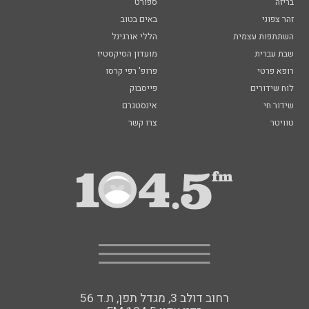
בריזה
ספורט
זהר צפוני
באים בטוב
השתתפות עצמית
הללי אורגינל
שבת עברית
מועדון הסיקסטיז
רופא פרטי
פרופ' רפי קרסו
לוח שידורים
פייסבוק
שידור חי
אינסטגרם
טוויטר
צרו קשר
רחוב דולב 3, מגדל תפן, ת.ד 56