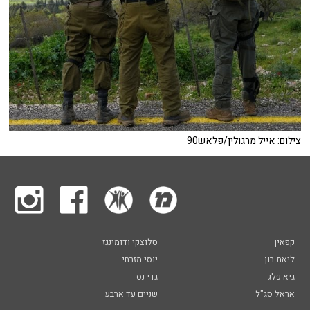
צילום: אייל מרגולין/פלאש90
קפאין
סלוצקי ודומינגז
ליאת רון
יוסי מזרחי
גיא פלג
גדי נס
אראל סג"ל
שניים עד ארבע