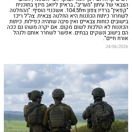
הצבאי של עיתון "מעריב", בראיון ליואב מינץ בתוכנית
"קפאין" ברדיו צפון 104.5fm. אשכנזי הוסיף: "ההחלטה
לשחרור כיתות הכוננות היא החלטה צבאית. צה"ל ריכז
בישובים כוחות צבאיים ואין סיבה שתהיה כפילות. כיתות
הכוננות לא הולכות לשום מקום. אם יקרה משהו גם ככה
הם בישוב ונשקים בבתים. אפשר לשחרר אותם ולנהל
אורח חיים".
24/06/2026