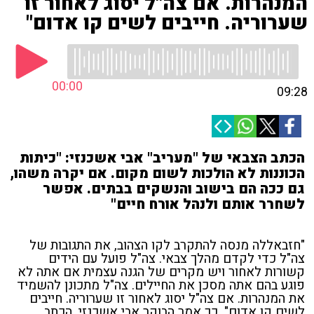
המנהרות. אם צה"ל יסוג לאחור זו
שערוריה. חייבים לשים קו אדום"
00:00
09:28
הכתב הצבאי של "מעריב" אבי אשכנזי: "כיתות
הכוננות לא הולכות לשום מקום. אם יקרה משהו,
גם ככה הם בישוב והנשקים בבתים. אפשר
לשחרר אותם ולנהל אורח חיים"
"חזבאללה מנסה להתקרב לקו הצהוב, את התגובות של
צה"ל כדי לקדם מהלך צבאי. צה"ל פועל עם הידים
קשורות לאחור ויש מקרים של הגנה עצמית אם אתה לא
פוגע בהם אתה מסכן את החיילים. צה"ל מתכונן להשמיד
את המנהרות. אם צה"ל יסוג לאחור זו שערוריה. חייבים
לשים קו אדום". כך אמר הבוקר אבי אשכנזי, הכתב