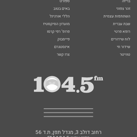
בריזה
ספורט
זהר צפוני
באים בטוב
השתתפות עצמית
הללי אורגינל
שבת עברית
מועדון הסיקסטיז
רופא פרטי
פרופ' רפי קרסו
לוח שידורים
פייסבוק
שידור חי
אינסטגרם
טוויטר
צרו קשר
רחוב דולב 3, מגדל תפן, ת.ד 56