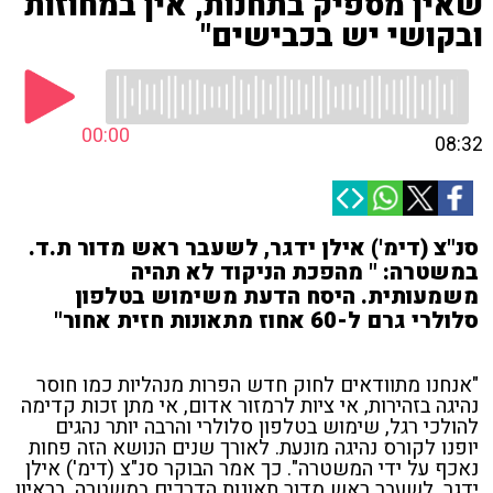
שאין מספיק בתחנות, אין במחוזות
ובקושי יש בכבישים"
00:00
08:32
סנ"צ (דימ') אילן ידגר, לשעבר ראש מדור ת.ד.
במשטרה: " מהפכת הניקוד לא תהיה
משמעותית. היסח הדעת משימוש בטלפון
סלולרי גרם ל-60 אחוז מתאונות חזית אחור"
"אנחנו מתוודאים לחוק חדש הפרות מנהליות כמו חוסר
נהיגה בזהירות, אי ציות לרמזור אדום, אי מתן זכות קדימה
להולכי רגל, שימוש בטלפון סלולרי והרבה יותר נהגים
יופנו לקורס נהיגה מונעת. לאורך שנים הנושא הזה פחות
נאכף על ידי המשטרה". כך אמר הבוקר סנ"צ (דימ') אילן
ידגר, לשעבר ראש מדור תאונות הדרכים במשטרה, בראיון