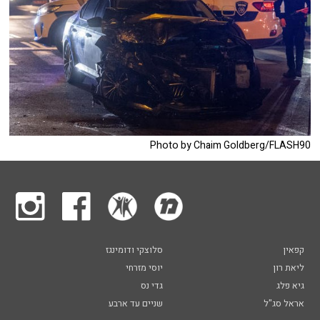
Photo by Chaim Goldberg/FLASH90
קפאין
סלוצקי ודומינגז
ליאת רון
יוסי מזרחי
גיא פלג
גדי נס
אראל סג"ל
שניים עד ארבע